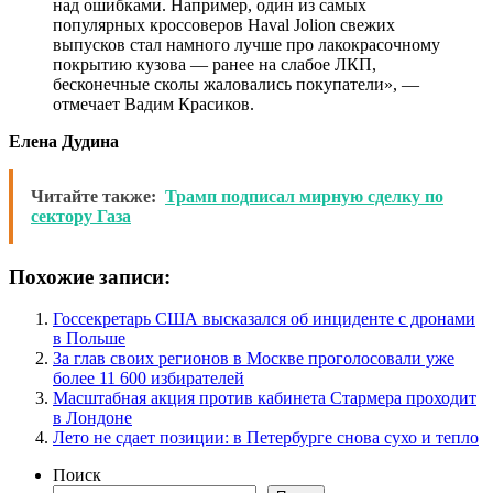
над ошибками. Например, один из самых
популярных кроссоверов Haval Jolion свежих
выпусков стал намного лучше про лакокрасочному
покрытию кузова — ранее на слабое ЛКП,
бесконечные сколы жаловались покупатели», —
отмечает Вадим Красиков.
Елена Дудина
Читайте также:
Трамп подписал мирную сделку по
сектору Газа
Похожие записи:
Госсекретарь США высказался об инциденте с дронами
в Польше
За глав своих регионов в Москве проголосовали уже
более 11 600 избирателей
Масштабная акция против кабинета Стармера проходит
в Лондоне
Лето не сдает позиции: в Петербурге снова сухо и тепло
Поиск