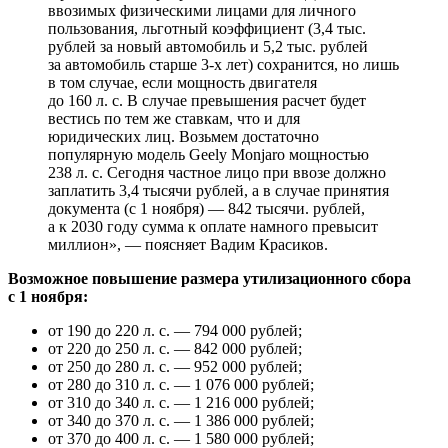
ввозимых физическими лицами для личного
пользования, льготный коэффициент (3,4 тыс.
рублей за новый автомобиль и 5,2 тыс. рублей
за автомобиль старше 3-х лет) сохранится, но лишь
в том случае, если мощность двигателя
до 160 л. с. В случае превышения расчет будет
вестись по тем же ставкам, что и для
юридических лиц. Возьмем достаточно
популярную модель Geely Monjaro мощностью
238 л. с. Сегодня частное лицо при ввозе должно
заплатить 3,4 тысячи рублей, а в случае принятия
документа (с 1 ноября) — 842 тысячи. рублей,
а к 2030 году сумма к оплате намного превысит
миллион», — поясняет Вадим Красиков.
Возможное повышение размера утилизационного сбора
с 1 ноября:
от 190 до 220 л. с. — 794 000 рублей;
от 220 до 250 л. с. — 842 000 рублей;
от 250 до 280 л. с. — 952 000 рублей;
от 280 до 310 л. с. — 1 076 000 рублей;
от 310 до 340 л. с. — 1 216 000 рублей;
от 340 до 370 л. с. — 1 386 000 рублей;
от 370 до 400 л. с. — 1 580 000 рублей;