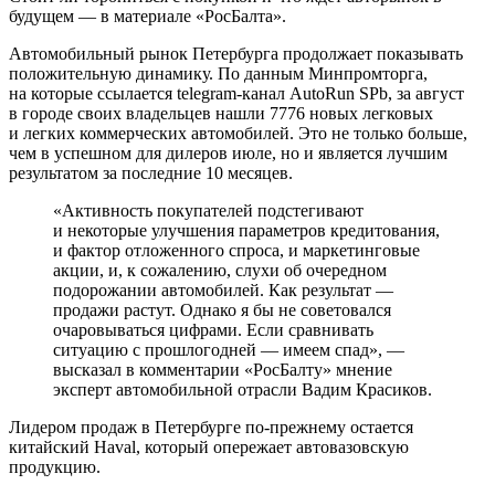
будущем — в материале «РосБалта».
Автомобильный рынок Петербурга продолжает показывать
положительную динамику. По данным Минпромторга,
на которые ссылается telegram-канал AutoRun SPb, за август
в городе своих владельцев нашли 7776 новых легковых
и легких коммерческих автомобилей. Это не только больше,
чем в успешном для дилеров июле, но и является лучшим
результатом за последние 10 месяцев.
«Активность покупателей подстегивают
и некоторые улучшения параметров кредитования,
и фактор отложенного спроса, и маркетинговые
акции, и, к сожалению, слухи об очередном
подорожании автомобилей. Как результат —
продажи растут. Однако я бы не советовался
очаровываться цифрами. Если сравнивать
ситуацию с прошлогодней — имеем спад», —
высказал в комментарии «РосБалту» мнение
эксперт автомобильной отрасли Вадим Красиков.
Лидером продаж в Петербурге по-прежнему остается
китайский Haval, который опережает автовазовскую
продукцию.