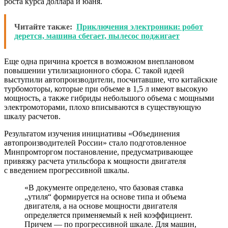
роста курса доллара и юаня.
Читайте также:
Приключения электроники: робот
дерется, машина сбегает, пылесос поджигает
Еще одна причина кроется в возможном внеплановом
повышении утилизационного сбора. С такой идеей
выступили автопроизводители, посчитавшие, что китайские
турбомоторы, которые при объеме в 1,5 л имеют высокую
мощность, а также гибриды небольшого объема с мощными
электромоторами, плохо вписываются в существующую
шкалу расчетов.
Результатом изучения инициативы «Объединения
автопроизводителей России» стало подготовленное
Минпромторгом постановление, предусматривающее
привязку расчета утильсбора к мощности двигателя
с введением прогрессивной шкалы.
«В документе определено, что базовая ставка
„утиля“ формируется на основе типа и объема
двигателя, а на основе мощности двигателя
определяется применяемый к ней коэффициент.
Причем — по прогрессивной шкале. Для машин,