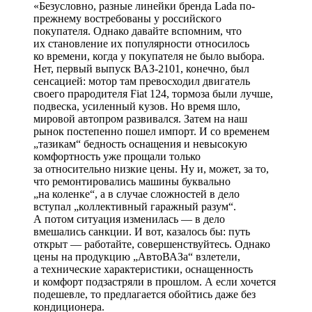
«Безусловно, разные линейки бренда Lada по-
прежнему востребованы у российского
покупателя. Однако давайте вспомним, что
их становление их популярности относилось
ко времени, когда у покупателя не было выбора.
Нет, первый выпуск ВАЗ-2101, конечно, был
сенсацией: мотор там превосходил двигатель
своего прародителя Fiat 124, тормоза были лучше,
подвеска, усиленный кузов. Но время шло,
мировой автопром развивался. Затем на наш
рынок постепенно пошел импорт. И со временем
„тазикам“ бедность оснащения и невысокую
комфортность уже прощали только
за относительно низкие цены. Ну и, может, за то,
что ремонтировались машины буквально
„на коленке“, а в случае сложностей в дело
вступал „коллективный гаражный разум“.
А потом ситуация изменилась — в дело
вмешались санкции. И вот, казалось бы: путь
открыт — работайте, совершенствуйтесь. Однако
цены на продукцию „АвтоВАЗа“ взлетели,
а технические характеристики, оснащенность
и комфорт подзастряли в прошлом. А если хочется
подешевле, то предлагается обойтись даже без
кондиционера.