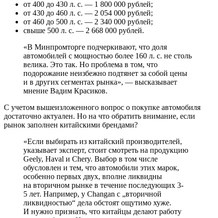
от 400 до 430 л. с. — 1 800 000 рублей;
от 430 до 460 л. с. — 2 054 000 рублей;
от 460 до 500 л. с. — 2 340 000 рублей;
свыше 500 л. с. — 2 668 000 рублей.
«В Минпромторге подчеркивают, что доля
автомобилей с мощностью более 160 л. с. не столь
велика. Это так. Но проблема в том, что
подорожание неизбежно подтянет за собой цены
и в других сегментах рынка», — высказывает
мнение Вадим Красиков.
С учетом вышеизложенного вопрос о покупке автомобиля
достаточно актуален. Но на что обратить внимание, если
рынок заполнен китайскими брендами?
«Если выбирать из китайский производителей,
указывает эксперт, стоит смотреть на продукцию
Geely, Haval и Chery. Выбор в том числе
обусловлен и тем, что автомобили этих марок,
особенно первых двух, вполне ликвидны
на вторичном рынке в течение последующих 3-
5 лет. Например, у Changan с „вторичной
ликвидностью“ дела обстоят ощутимо хуже.
И нужно признать, что китайцы делают работу