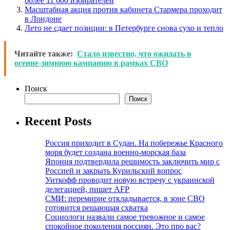
более 11 600 избирателей
Масштабная акция против кабинета Стармера проходит
в Лондоне
Лето не сдает позиции: в Петербурге снова сухо и тепло
Читайте также:
Стало известно, что ожидать в
осенне-зимнюю кампанию в рамках СВО
Поиск
Поиск
Recent Posts
Россия приходит в Судан. На побережье Красного
моря будет создана военно-морская база
Япония подтвердила решимость заключить мир с
Россией и закрыть Курильский вопрос
Уиткофф проводит новую встречу с украинской
делегацией, пишет AFP
СМИ: перемирие откладывается, в зоне СВО
готовится решающая схватка
Социологи назвали самое тревожное и самое
спокойное поколения россиян. Это про вас?