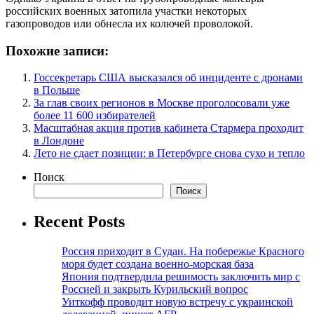
российских военных затопила участки некоторых
газопроводов или обнесла их колючей проволокой.
Похожие записи:
Госсекретарь США высказался об инциденте с дронами
в Польше
За глав своих регионов в Москве проголосовали уже
более 11 600 избирателей
Масштабная акция против кабинета Стармера проходит
в Лондоне
Лето не сдает позиции: в Петербурге снова сухо и тепло
Поиск
Поиск
Recent Posts
Россия приходит в Судан. На побережье Красного
моря будет создана военно-морская база
Япония подтвердила решимость заключить мир с
Россией и закрыть Курильский вопрос
Уиткофф проводит новую встречу с украинской