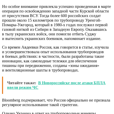
Но особое внимание привлекла успешно проведенная в марте
операция по освобождению западной части Курской области
от присутствия ВСУ. Тогда более 600 российских солдат
прошли около 15 километров по трубопроводу Уренгой-
Помары-Ужгород, который в 1980-х годах послужил первой
газовой ниткой из Сибири в Западную Европу. Оказавшись
в тылу украинских войск, они помогли отбить Суджу
и вытеснить украинских боевиков, напоминает издание.
Со времен Авдеевки Россия, как говорится в статье, изучила
и усовершенствовала опыт использования трубопроводов
в боевых действиях: в частности, были разработаны такие
инновации, как самоходные тележки для обеспечения
тишины при передвижении, созданы «зоны ожидания»
и вентиляционные шахты в трубопроводах.
Читайте также:
В Новороссийске после атаки БПЛА
ввели режим ЧС
Bloomberg подчеркивает, что Россия официально не признала
регулярное использование такой стратегии.
Однако Украина в ответ на трубопроводные маневры