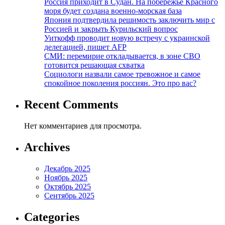
Россия приходит в Судан. На побережье Красного
моря будет создана военно-морская база
Япония подтвердила решимость заключить мир с
Россией и закрыть Курильский вопрос
Уиткофф проводит новую встречу с украинской
делегацией, пишет AFP
СМИ: перемирие откладывается, в зоне СВО
готовится решающая схватка
Социологи назвали самое тревожное и самое
спокойное поколения россиян. Это про вас?
Recent Comments
Нет комментариев для просмотра.
Archives
Декабрь 2025
Ноябрь 2025
Октябрь 2025
Сентябрь 2025
Categories