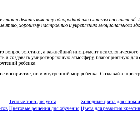
е стоит делать комнату однородной или слишком насыщенной. Ис
звитию, хорошему настроению и укреплению эмоционального здо
то вопрос эстетики, а важнейший инструмент психологического
ь и создавать умиротворяющую атмосферу, благоприятную для о
очтений ребенка.
ое восприятие, но и внутренний мир ребенка. Создавайте прост
Теплые тона для уюта
Холодные цвета для споко
етов
Цветовые решения для обучения
Цвета для развития креати