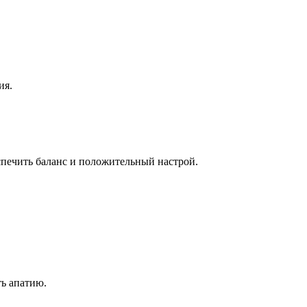
ия.
спечить баланс и положительный настрой.
ть апатию.