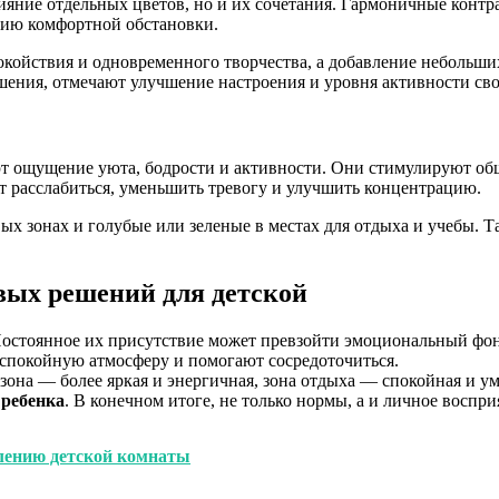
ияние отдельных цветов, но и их сочетания. Гармоничные контр
нию комфортной обстановки.
покойствия и одновременного творчества, а добавление небольши
ения, отмечают улучшение настроения и уровня активности сво
ают ощущение уюта, бодрости и активности. Они стимулируют о
т расслабиться, уменьшить тревогу и улучшить концентрацию.
ых зонах и голубые или зеленые в местах для отдыха и учебы. Та
вых решений для детской
Постоянное их присутствие может превзойти эмоциональный фон 
 спокойную атмосферу и помогают сосредоточиться.
 зона — более яркая и энергичная, зона отдыха — спокойная и 
 ребенка
. В конечном итоге, не только нормы, а и личное воспр
лению детской комнаты