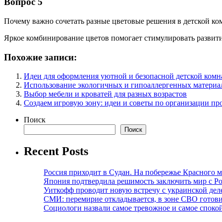
Вопрос 5
Почему важно сочетать разные цветовые решения в детской ко
Яркое комбинирование цветов помогает стимулировать развитие
Похожие записи:
Идеи для оформления уютной и безопасной детской комн
Использование экологичных и гипоаллергенных материа
Выбор мебели и кроватей для разных возрастов
Создаем игровую зону: идеи и советы по организации пр
Поиск
Поиск
Recent Posts
Россия приходит в Судан. На побережье Красного мо
Япония подтвердила решимость заключить мир с Ро
Уиткофф проводит новую встречу с украинской де
СМИ: перемирие откладывается, в зоне СВО готов
Социологи назвали самое тревожное и самое спокой