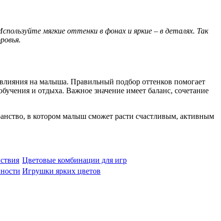
пользуйте мягкие оттенки в фонах и яркие – в деталях. Так
ровья.
 влияния на малыша. Правильный подбор оттенков помогает
бучения и отдыха. Важное значение имеет баланс, сочетание
ранство, в котором малыш сможет расти счастливым, активным
йствия
Цветовые комбинации для игр
вности
Игрушки ярких цветов