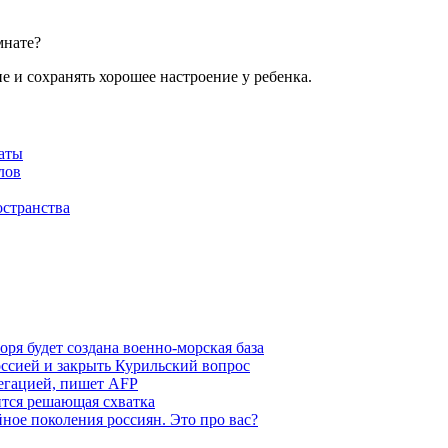
мнате?
 и сохранять хорошее настроение у ребенка.
аты
лов
остранства
ря будет создана военно-морская база
ссией и закрыть Курильский вопрос
легацией, пишет AFP
ится решающая схватка
ное поколения россиян. Это про вас?