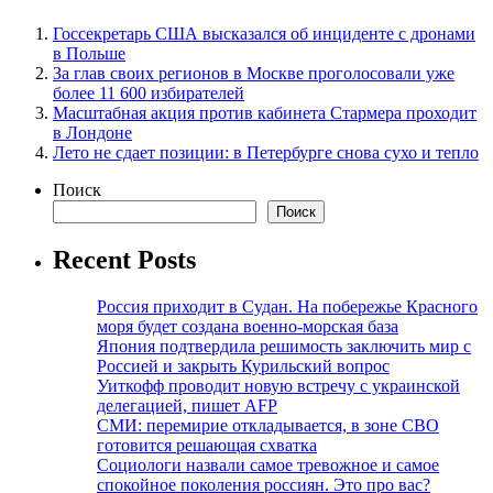
Госсекретарь США высказался об инциденте с дронами
в Польше
За глав своих регионов в Москве проголосовали уже
более 11 600 избирателей
Масштабная акция против кабинета Стармера проходит
в Лондоне
Лето не сдает позиции: в Петербурге снова сухо и тепло
Поиск
Поиск
Recent Posts
Россия приходит в Судан. На побережье Красного
моря будет создана военно-морская база
Япония подтвердила решимость заключить мир с
Россией и закрыть Курильский вопрос
Уиткофф проводит новую встречу с украинской
делегацией, пишет AFP
СМИ: перемирие откладывается, в зоне СВО
готовится решающая схватка
Социологи назвали самое тревожное и самое
спокойное поколения россиян. Это про вас?