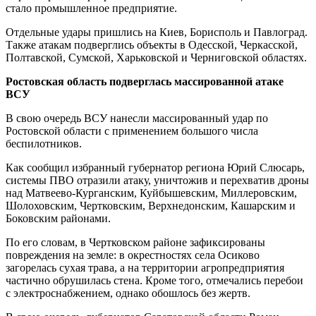
стало промышленное предприятие.
Отдельные удары пришлись на Киев, Борисполь и Павлоград.
Также атакам подверглись объекты в Одесской, Черкасской,
Полтавской, Сумской, Харьковской и Черниговской областях.
Ростовская область подверглась массированной атаке
ВСУ
В свою очередь ВСУ нанесли массированный удар по
Ростовской области с применением большого числа
беспилотников.
Как сообщил избранный губернатор региона Юрий Слюсарь,
системы ПВО отразили атаку, уничтожив и перехватив дроны
над Матвеево-Курганским, Куйбышевским, Миллеровским,
Шолоховским, Чертковским, Верхнедонским, Кашарским и
Боковским районами.
По его словам, в Чертковском районе зафиксированы
повреждения на земле: в окрестностях села Осиково
загорелась сухая трава, а на территории агропредприятия
частично обрушилась стена. Кроме того, отмечались перебои
с электроснабжением, однако обошлось без жертв.