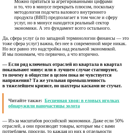
Можно прятаться за агрегированными цифрами
и то, что в минусе перекрыть плюсом, поскольку
методология подсчета валового внутреннего
продукта (ВВП) предполагает в том числе и сферу
услуг, но в минусе находится реальный сектор
экономики. А это фундамент всего остального.
Да, сфера услуг (а по западной терминологии финансы — это
тоже сфера услуг) важна, без нее в современной мире никак.
Но все равно это надстройка над реальной экономикой.
И мы понимаем, что первично, а что вторично.
— Если ряд ключевых отраслей из квартала в квартал
показывают минус или в лучшем случае стагнируют,
то почему в обществе в целом пока не чувствуется
напряжения? Та же угольная промышленность
в тяжелейшем кризисе, но шахтеры касками не стучат.
Читайте также:
Бесценная хвоя: в еловых иголках
обнаружили наночастицы золота
— Из-за масштабов российской экономики. Даже если 50%
отраслей, а они производят товары, которые мы с вами
потребляем, просели, то каждая из них в отдельности