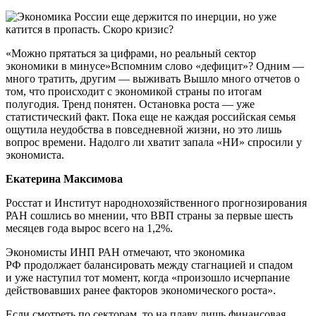
«Можно прятаться за цифрами, но реальный сектор
экономики в минусе»Вспомним слово «дефицит»? Одним —
много тратить, другим — выживать Вышло много отчетов о
том, что происходит с экономикой страны по итогам
полугодия. Тренд понятен. Остановка роста — уже
статистический факт. Пока еще не каждая российская семья
ощутила неудобства в повседневной жизни, но это лишь
вопрос времени. Надолго ли хватит запала «НИ» спросили у
экономиста.
Екатерина Максимова
Росстат и Институт народнохозяйственного прогнозирования
РАН сошлись во мнении, что ВВП страны за первые шесть
месяцев года вырос всего на 1,2%.
Экономисты ИНП РАН отмечают, что экономика
РФ продолжает балансировать между стагнацией и спадом
и уже наступил тот момент, когда «произошло исчерпание
действовавших ранее факторов экономического роста».
Если смотреть по секторам, то на плаву лишь финансовая