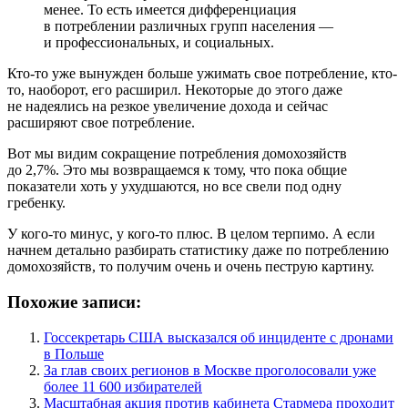
менее. То есть имеется дифференциация
в потреблении различных групп населения —
и профессиональных, и социальных.
Кто-то уже вынужден больше ужимать свое потребление, кто-
то, наоборот, его расширил. Некоторые до этого даже
не надеялись на резкое увеличение дохода и сейчас
расширяют свое потребление.
Вот мы видим сокращение потребления домохозяйств
до 2,7%. Это мы возвращаемся к тому, что пока общие
показатели хоть у ухудшаются, но все свели под одну
гребенку.
У кого-то минус, у кого-то плюс. В целом терпимо. А если
начнем детально разбирать статистику даже по потреблению
домохозяйств, то получим очень и очень пеструю картину.
Похожие записи:
Госсекретарь США высказался об инциденте с дронами
в Польше
За глав своих регионов в Москве проголосовали уже
более 11 600 избирателей
Масштабная акция против кабинета Стармера проходит