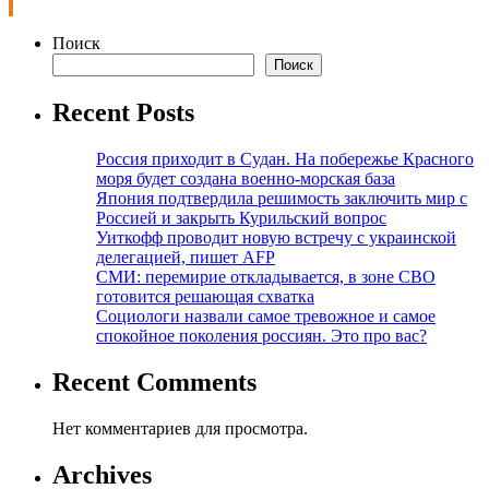
Поиск
Поиск
Recent Posts
Россия приходит в Судан. На побережье Красного
моря будет создана военно-морская база
Япония подтвердила решимость заключить мир с
Россией и закрыть Курильский вопрос
Уиткофф проводит новую встречу с украинской
делегацией, пишет AFP
СМИ: перемирие откладывается, в зоне СВО
готовится решающая схватка
Социологи назвали самое тревожное и самое
спокойное поколения россиян. Это про вас?
Recent Comments
Нет комментариев для просмотра.
Archives