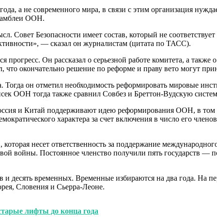
ода, а не современного мира, в связи с этим организация нужд
самблеи ООН.
л. Совет Безопасности имеет состав, который не соответствует 
ктивности», — сказал он журналистам (цитата по ТАСС).
я прогресс. Он рассказал о серьезной работе комитета, а также
л, что окончательно решение по реформе и праву вето могут при
а. Тогда он отметил необходимость реформировать мировые инст
сек ООН тогда также сравнил Совбез и Бреттон-Вудскую систему
Россия и Китай поддерживают идею реформирования ООН, в том 
демократического характера за счет включения в число его член
которая несет ответственность за поддержание международного 
вой войны. Постоянное членство получили пять государств — п
в и десять временных. Временные избираются на два года. На пе
рея, Словения и Сьерра-Леоне.
старые лифты до конца года