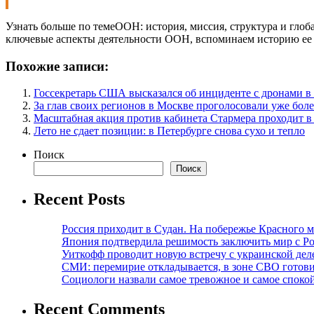
Узнать больше по темеООН: история, миссия, структура и гло
ключевые аспекты деятельности ООН, вспоминаем историю ее 
Похожие записи:
Госсекретарь США высказался об инциденте с дронами 
За глав своих регионов в Москве проголосовали уже боле
Масштабная акция против кабинета Стармера проходит в
Лето не сдает позиции: в Петербурге снова сухо и тепло
Поиск
Поиск
Recent Posts
Россия приходит в Судан. На побережье Красного мо
Япония подтвердила решимость заключить мир с Ро
Уиткофф проводит новую встречу с украинской де
СМИ: перемирие откладывается, в зоне СВО готов
Социологи назвали самое тревожное и самое спокой
Recent Comments