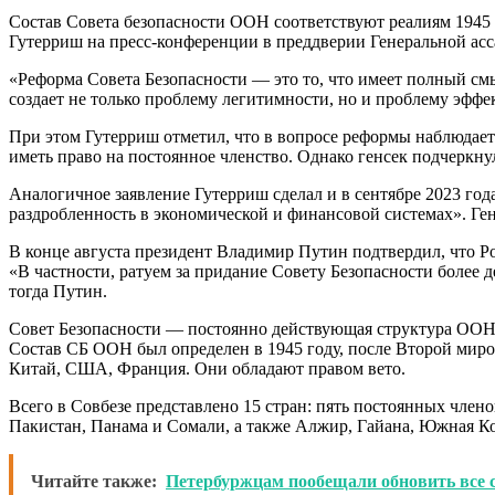
Состав Совета безопасности ООН соответствуют реалиям 1945 г
Гутерриш на пресс-конференции в преддверии Генеральной ас
«Реформа Совета Безопасности — это то, что имеет полный смыс
создает не только проблему легитимности, но и проблему эффе
При этом Гутерриш отметил, что в вопросе реформы наблюдаетс
иметь право на постоянное членство. Однако генсек подчеркну
Аналогичное заявление Гутерриш сделал и в сентябре 2023 год
раздробленность в экономической и финансовой системах». Ген
В конце августа президент Владимир Путин подтвердил, что 
«В частности, ратуем за придание Совету Безопасности более 
тогда Путин.
Совет Безопасности — постоянно действующая структура ООН, 
Состав СБ ООН был определен в 1945 году, после Второй миро
Китай, США, Франция. Они обладают правом вето.
Всего в Совбезе представлено 15 стран: пять постоянных члено
Пакистан, Панама и Сомали, а также Алжир, Гайана, Южная Ко
Читайте также:
Петербуржцам пообещали обновить все 