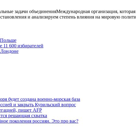
бальные задачи объединенияМеждународная организация, которая 
становления и анализируем степень влияния на мировую полити
в Польше
е 11 600 избирателей
 Лондоне
ря будет создана военно-морская база
ссией и закрыть Курильский вопрос
легацией, пишет AFP
ится решающая схватка
ное поколения россиян. Это про вас?