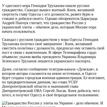
У одесского мэра Геннадия Труханова нашли русское
гражданство. Скандал вышел знатный: Киев, желавший
свергнуть главу Одессы с его должности, развёл бурю в
стакане и добился своего. Однако обозреватель Царьграда
Андрей Пинчук считает, что гражданство России у
украинской элиты – обычное дело, которым Москве пора
начать пользоваться.
Скандал с русским гражданством у мэра Одессы Геннадия
Труханова получил своё завершение : Киев, желавший
сместить политика с должности, предписал ему оставить свой
пост в связи с выясненным. В эфире Телемарафона гордо
объявили: указом якобы президента Украины Владимира
Зеленского Труханов лишается украинского паспорта.
Далее, согласно сообщению телеграм-канала «Думская», в
котором авторы ссылаются на некие источники, в Одессе
будет создана городская военная администрация. Ее возглавит,
по предварительным данным, экс-глава УСБУ
Днепропетровской области и нынешний глава
Днепропетровской ОВА Сергей Лысак. Киев добился, чего
хотел, и получит Одессу в своё безраздельное пользование.