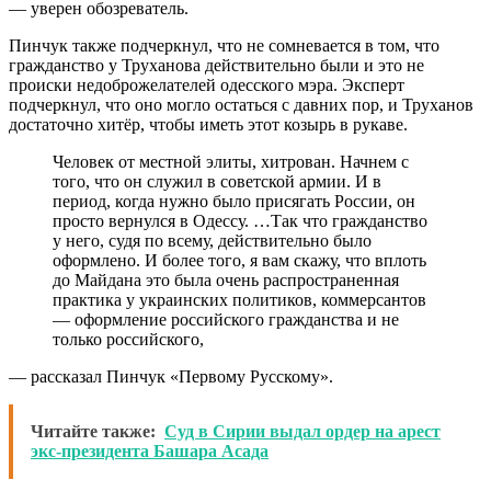
— уверен обозреватель.
Пинчук также подчеркнул, что не сомневается в том, что
гражданство у Труханова действительно были и это не
происки недоброжелателей одесского мэра. Эксперт
подчеркнул, что оно могло остаться с давних пор, и Труханов
достаточно хитёр, чтобы иметь этот козырь в рукаве.
Человек от местной элиты, хитрован. Начнем с
того, что он служил в советской армии. И в
период, когда нужно было присягать России, он
просто вернулся в Одессу. …Так что гражданство
у него, судя по всему, действительно было
оформлено. И более того, я вам скажу, что вплоть
до Майдана это была очень распространенная
практика у украинских политиков, коммерсантов
— оформление российского гражданства и не
только российского,
— рассказал Пинчук «Первому Русскому».
Читайте также:
Суд в Сирии выдал ордер на арест
экс-президента Башара Асада