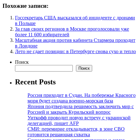
Похожие записи:
Госсекретарь США высказался об инциденте с дронами
в Польше
За глав своих регионов в Москве проголосовали уже
более 11 600 избирателей
Масштабная акция против кабинета Стармера проходит
в Лондоне
Лето не сдает позиции: в Петербурге снова сухо и тепло
Поиск
Поиск
Recent Posts
Россия приходит в Судан. На побережье Красного
моря будет создана военно-морская база
Япония подтвердила решимость заключить мир с
Россией и закрыть Курильский вопрос
Уиткофф проводит новую встречу с украинской
делегацией, пишет AFP
СМИ: перемирие откладывается, в зоне СВО
готовится решающая схватка