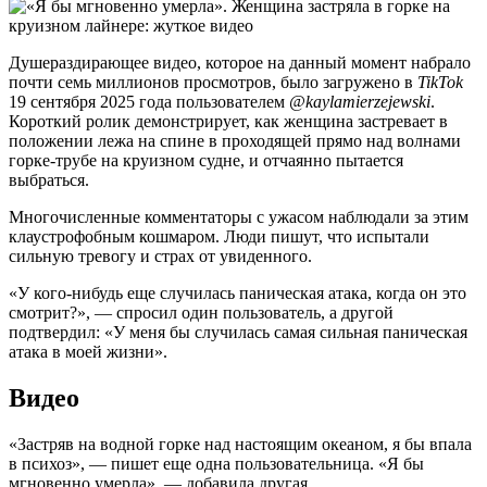
Душераздирающее видео, которое на данный момент набрало
почти семь миллионов просмотров, было загружено в
TikTok
19 сентября 2025 года пользователем
@kaylamierzejewski
.
Короткий ролик демонстрирует, как женщина застревает в
положении лежа на спине в проходящей прямо над волнами
горке-трубе на круизном судне, и отчаянно пытается
выбраться.
Многочисленные комментаторы с ужасом наблюдали за этим
клаустрофобным кошмаром. Люди пишут, что испытали
сильную тревогу и страх от увиденного.
«У кого-нибудь еще случилась паническая атака, когда он это
смотрит?», — спросил один пользователь, а другой
подтвердил: «У меня бы случилась самая сильная паническая
атака в моей жизни».
Видео
«Застряв на водной горке над настоящим океаном, я бы впала
в психоз», — пишет еще одна пользовательница. «Я бы
мгновенно умерла», — добавила другая.