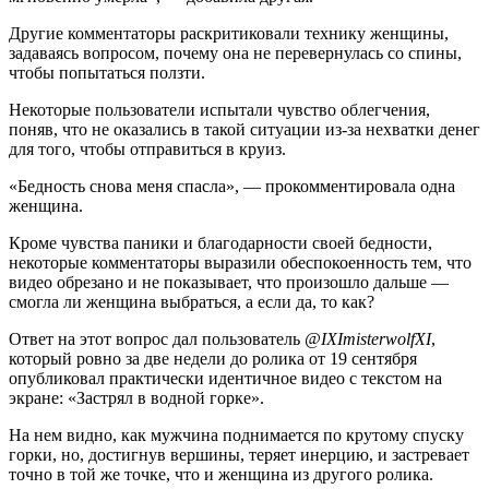
Другие комментаторы раскритиковали технику женщины,
задаваясь вопросом, почему она не перевернулась со спины,
чтобы попытаться ползти.
Некоторые пользователи испытали чувство облегчения,
поняв, что не оказались в такой ситуации из-за нехватки денег
для того, чтобы отправиться в круиз.
«Бедность снова меня спасла», — прокомментировала одна
женщина.
Кроме чувства паники и благодарности своей бедности,
некоторые комментаторы выразили обеспокоенность тем, что
видео обрезано и не показывает, что произошло дальше —
смогла ли женщина выбраться, а если да, то как?
Ответ на этот вопрос дал пользователь
@IXImisterwolfXI
,
который ровно за две недели до ролика от 19 сентября
опубликовал практически идентичное видео с текстом на
экране: «Застрял в водной горке».
На нем видно, как мужчина поднимается по крутому спуску
горки, но, достигнув вершины, теряет инерцию, и застревает
точно в той же точке, что и женщина из другого ролика.