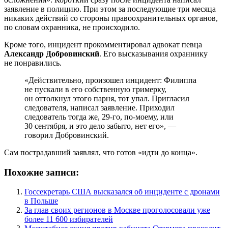
заявление в полицию. При этом за последующие три месяца
никаких действий со стороны правоохранительных органов,
по словам охранника, не происходило.
Кроме того, инцидент прокомментировал адвокат певца
Александр Добровинский
. Его высказывания охраннику
не понравились.
«Действительно, произошел инцидент: Филиппа
не пускали в его собственную гримерку,
он оттолкнул этого парня, тот упал. Пригласил
следователя, написал заявление. Приходил
следователь тогда же, 29-го, по-моему, или
30 сентября, и это дело забыто, нет его», —
говорил Добровинский.
Сам пострадавший заявлял, что готов «идти до конца».
Похожие записи:
Госсекретарь США высказался об инциденте с дронами
в Польше
За глав своих регионов в Москве проголосовали уже
более 11 600 избирателей