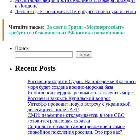
Масштабная акция против кабинета Стармера проходит
в Лондоне
Лето не сдает позиции: в Петербурге снова сухо и тепло
Читайте также:
За свет в Грязи: «Мосэнергосбыт»
требует со сбежавшего из РФ комика полмиллиона
Поиск
Поиск
Recent Posts
Россия приходит в Судан. На побережье Красного
моря будет создана военно-морская база
Япония подтвердила решимость заключить мир с
Россией и закрыть Курильский вопрос
Уиткофф проводит новую встречу с украинской
делегацией, пишет AFP
СМИ: перемирие откладывается, в зоне СВО
готовится решающая схватка
Социологи назвали самое тревожное и самое
спокойное поколения россиян. Это про вас?