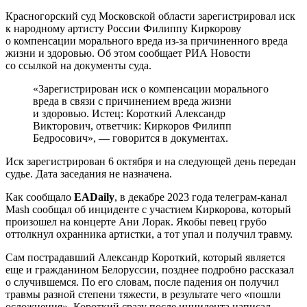
Красногорский суд Московской области зарегистрировал иск
к народному артисту России Филиппу Киркорову
о компенсации морального вреда из-за причиненного вреда
жизни и здоровью. Об этом сообщает РИА Новости
со ссылкой на документы суда.
«Зарегистрирован иск о компенсации морального
вреда в связи с причинением вреда жизни
и здоровью. Истец: Короткий Александр
Викторович, ответчик: Киркоров Филипп
Бедросович», — говорится в документах.
Иск зарегистрирован 6 октября и на следующей день передан
судье. Дата заседания не назначена.
Как сообщало
EADaily
, в декабре 2023 года телеграм-канал
Mash сообщал об инциденте с участием Киркорова, который
произошел на концерте Ани Лорак. Якобы певец грубо
оттолкнул охранника артистки, а тот упал и получил травму.
Сам пострадавший Александр Короткий, который является
еще и гражданином Белоруссии, позднее подробно рассказал
о случившемся. По его словам, после падения он получил
травмы разной степени тяжести, в результате чего «пошли
осложнения». Короткий сразу после инцидента написал