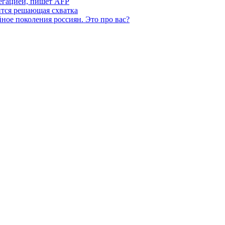
легацией, пишет AFP
ится решающая схватка
ное поколения россиян. Это про вас?