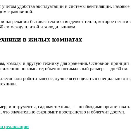
 с учетом удобства эксплуатации и системы вентиляции. Газовы
дом с раковиной.
и нагревании бытовая техника выделяет тепло, которое негатив
30 см между плитой и холодильником.
ехники в жилых комнатах
фы, комоды и другую технику для хранения. Основной принцип
движению по комнате; обычно оптимальный размер — до 60 см.
лесос или робот-пылесос, лучше всего делать в специально отв
техники.
имер, инструменты, садовая техника, — необходимо организоват
 что значительно сэкономит пространство и облегчит доступ.
и релаксации