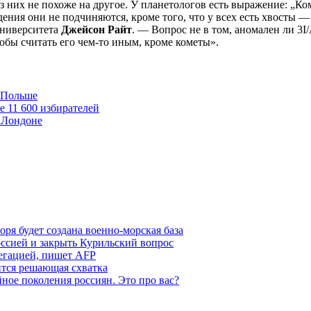
з них не похоже на другое. У планетологов есть выражение: „Ком
дения они не подчиняются, кроме того, что у всех есть хвосты 
университета
Джейсон Райт
. — Вопрос не в том, аномален ли 3I
тобы считать его чем-то иным, кроме кометы».
в Польше
е 11 600 избирателей
 Лондоне
ря будет создана военно-морская база
ссией и закрыть Курильский вопрос
легацией, пишет AFP
ится решающая схватка
ное поколения россиян. Это про вас?