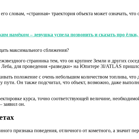
его словам, «странная» траектория объекта может означать, что
им намёком – девушка успела позвонить и сказать про ёлки,
жзвездного странника тем, что он крупнее Земли и других сосе
 Леба, для проведения «разведки» на Юпитере 3I/ATLAS пришлос
рживать положение с очень небольшим количеством топлива, что
му пути. Он также подсчитал, что объект, возможно, даже выпол
ектировке курса, точно соответствующей величине, необходимо
 заявил он.
етах
диного признака поведения, отличного от кометного, а значит пе