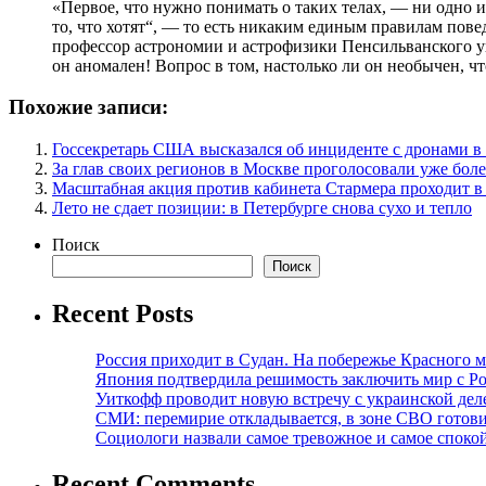
«Первое, что нужно понимать о таких телах, — ни одно и
то, что хотят“, — то есть никаким единым правилам пове
профессор астрономии и астрофизики Пенсильванского 
он аномален! Вопрос в том, настолько ли он необычен, ч
Похожие записи:
Госсекретарь США высказался об инциденте с дронами 
За глав своих регионов в Москве проголосовали уже боле
Масштабная акция против кабинета Стармера проходит в
Лето не сдает позиции: в Петербурге снова сухо и тепло
Поиск
Поиск
Recent Posts
Россия приходит в Судан. На побережье Красного мо
Япония подтвердила решимость заключить мир с Ро
Уиткофф проводит новую встречу с украинской де
СМИ: перемирие откладывается, в зоне СВО готов
Социологи назвали самое тревожное и самое спокой
Recent Comments