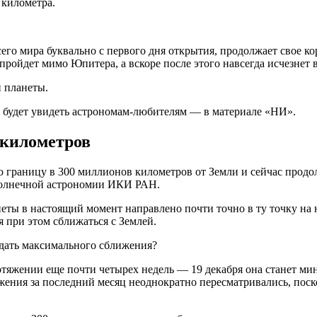
 километра.
го мира буквально с первого дня открытия, продолжает свое кор
ройдет мимо Юпитера, а вскоре после этого навсегда исчезнет в
 планеты.
о будет увидеть астрономам-любителям — в материале «НИ».
 километров
 границу в 300 миллионов километров от Земли и сейчас продо
солнечной астрономии ИКИ РАН.
ы в настоящий момент направлено почти точно в ту точку на не
 при этом сближаться с Землей.
отяжении еще почти четырех недель — 19 декабря она станет ми
жения за последний месяц неоднократно пересматривались, пос