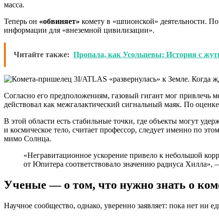
масса.
Теперь он
«обвиняет»
комету в «шпионской» деятельности. По 
информации для «внеземной цивилизации».
Читайте также:
Пропала, как Усольцевы: История с жутк
Согласно его предположениям, газовый гигант мог привлечь ме
действовал как межгалактический сигнальный маяк. По оценке
В этой области есть стабильные точки, где объекты могут уде
и космическое тело, считает профессор, следует именно по это
мимо Солнца.
«Негравитационное ускорение привело к небольшой корр
от Юпитера соответствовало значению радиуса Хилла», —
Ученые — о том, что нужно знать о ком
Научное сообщество, однако, уверенно заявляет: пока нет ни е