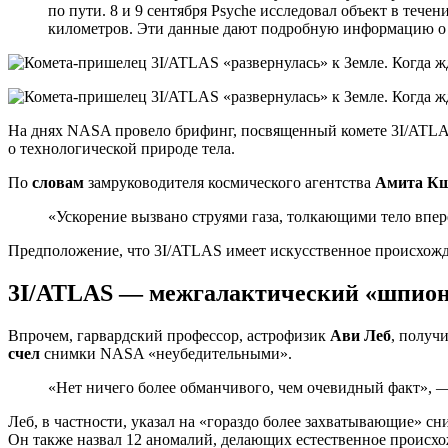
по пути. 8 и 9 сентября Psyche исследовал объект в тече
километров. Эти данные дают подробную информацию о 
На днях NASA провело брифинг, посвященный комете 3I/ATLAS,
о технологической природе тела.
По
словам
замруководителя космического агентства
Амита Кш
«Ускорение вызвано струями газа, толкающими тело вперед
Предположение, что 3I/ATLAS имеет искусственное происхожде
3I/ATLAS — межгалактический «шпион
Впрочем, гарвардский профессор, астрофизик
Ави Леб
, получ
счел
снимки NASA «неубедительными».
«Нет ничего более обманчивого, чем очевидный факт», —
Леб, в частности, указал на «гораздо более захватывающие» 
Он также назвал 12 аномалий, делающих естественное происхо