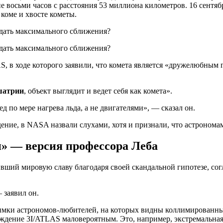
ние восьми часов с расстояния 53 миллиона километров. 16 сент
коме и хвосте кометы.
 в ходе которого заявили, что комета является «дружелюбным 
атрии
, объект выглядит и ведет себя как комета».
 по мере нагрева льда, а не двигателями», — сказал он.
ние, в NASA назвали слухами, хотя и признали, что астрономам
» — версия профессора Леба
ивший мировую славу благодаря своей скандальной гипотезе, со
 заявил он.
снимки астрономов-любителей, на которых видны коллимированн
ждение 3I/ATLAS маловероятным. Это, например, экстремальная 