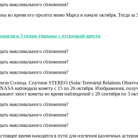
аны во время его пролета мимо Марса в начале октября. Тогда 
орили к 5 годам тюрьмы с отсрочкой ареста
изи Солнца. Спутник STEREO (Solar Terrestrial Relations Observa
и NASA наблюдала комету с 15 по 26 октября. Изображения, полу
зывают хвост кометы во время наблюдений с 20 сентября по 3 окт
стоящее время находятся в пути для изучения различных астеро