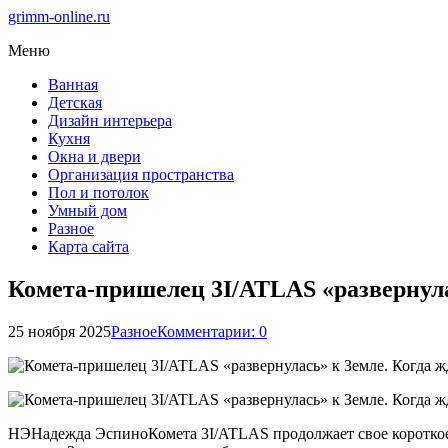
grimm-online.ru
Меню
Ванная
Детская
Дизайн интерьера
Кухня
Окна и двери
Организация пространства
Пол и потолок
Умный дом
Разное
Карта сайта
Комета-пришелец 3I/ATLAS «развернула
25 ноября 2025
Разное
Комментарии: 0
НЭНадежда ЭспиноКомета 3I/ATLAS продолжает свое короткое 