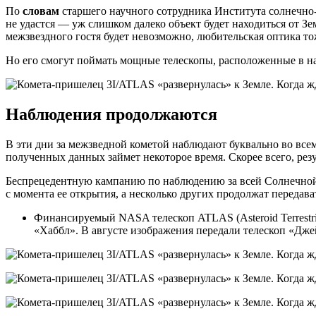
По
словам
старшего научного сотрудника Института солнечно
не удастся — уж слишком далеко объект будет находиться от З
межзвездного гостя будет невозможно, любительская оптика то
Но его смогут поймать мощные телескопы, расположенные в н
Наблюдения продолжаются
В эти дни за межзведной кометой наблюдают буквально во всем
полученных данных займет некоторое время. Скорее всего, рез
Беспрецедентную кампанию по наблюдению за всей Солнечной с
с момента ее открытия, а несколько других продолжат передав
Финансируемый NASA телескоп ATLAS (Asteroid Terrestria
«Хаббл». В августе изображения передали телескоп «Джеймс 