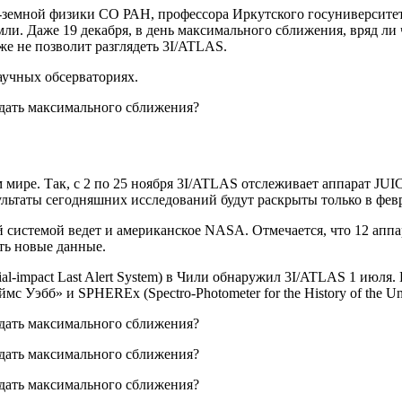
-земной физики СО РАН, профессора Иркутского госуниверсите
емли. Даже 19 декабря, в день максимального сближения, вряд л
же не позволит разглядеть 3I/ATLAS.
аучных обсерваториях.
 мире. Так, с 2 по 25 ноября 3I/ATLAS отслеживает аппарат JUI
ультаты сегодняшних исследований будут раскрыты только в фев
истемой ведет и американское NASA. Отмечается, что 12 аппар
ать новые данные.
l-impact Last Alert System) в Чили обнаружил 3I/ATLAS 1 июля.
Уэбб» и SPHEREx (Spectro-Photometer for the History of the Unive