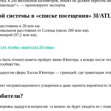
ки, в 200 миллионов километров, объект не должен пересечь ни 
ришельцы“», — иронизируют эксперты.
й системы в «списке посещения» 3I/AT
расстоянии в 28 млн км.
имальном расстоянии от Солнца (около 200 млн км).
енерой (97,2 млн км).
элу, чтобы «напугать Путина»
ли быть точнее) комета пройдет мимо Юпитера, а вскоре после э
сообщества.
радиусом сферы Хилла Юпитера — границей, где гравитация это
кт негравитационного ускорения и даже оценить вероятность т
юбители?
ерняка зададутся вопросом: «а можно ли будет увидеть ее с по