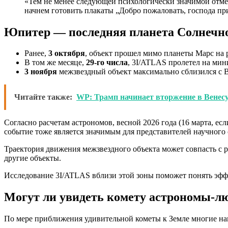
«Тем не менее следующей психологически значимой отмет
начнем готовить плакаты „Добро пожаловать, господа п
Юпитер — последняя планета Солнечно
Ранее,
3 октября
, объект прошел мимо планеты Марс на 
В том же месяце,
29-го числа
, 3I/ATLAS пролетел на мин
3 ноября
межзвездный объект максимально сблизился с В
Читайте также:
WP: Трамп начинает вторжение в Венесу
Согласно расчетам астрономов, весной 2026 года (16 марта, ес
событие тоже является значимым для представителей научного 
Траектория движения межзвездного объекта может совпасть с 
другие объекты.
Исследование 3I/ATLAS вблизи этой зоны поможет понять эффе
Могут ли увидеть комету астрономы-л
По мере приближения удивительной кометы к Земле многие нав