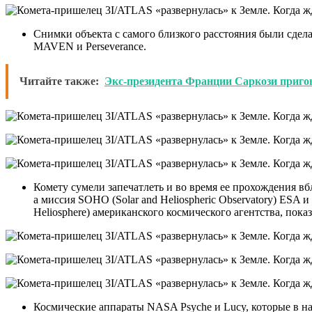
Снимки объекта с самого близкого расстояния были сдел
MAVEN и Perseverance.
Читайте также:
Экс-президента Франции Саркози пригов
Комету сумели запечатлеть и во время ее прохождения вбл
а миссия SOHO (Solar and Heliospheric Observatory) ESA 
Heliosphere) американского космического агентства, пока
Космические аппараты NASA Psyche и Lucy, которые в на