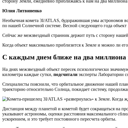
сторону Земли, ежедневно приближаясь к нам на два миллиона
Юлия Литвиненко
Необычная комета 3I/ATLAS, будоражившая умы астрономов все
по нашей Солнечной системе. Весной следующего года объект п
Сейчас же межзвездный странник держит путь с сторону нашей
Когда объект максимально приблизится к Земле и можно ли ег
С каждым днем ближе на два миллиона
На днях межзвездный объект пересек психологически значимую
километра каждые сутки,
подсчитали
эксперты Лаборатории 
Специалисты пояснили, что орбитальное движение нашей планет
траекторию относительно Солнца, покидает систему, продолжая
Дистанция между планетой и кометой будет сокращаться на пр
указывают астрономы, оценки расстояния максимального сбли
ускорением, и это требует постоянного пересчета орбиты.