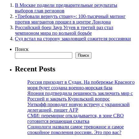
В Москве подвели предварительные результаты
выборов глав регионов
«Требовали вернуть страну»: 100-тысячный митинг
против мигрантов прошел в центре Лондона
Российский боец Заур Угуев в третий раз стал
чемпионом мира по вольной борьбе
Суд встал на сторону заколовшей сожителя россиянки
Поиск
Поиск
Recent Posts
Россия приходит в Судан. На побережье Красного
моря будет создана военно-морская база
Япония подтвердила решимость заключить мир с
Россией и закрыть Курильский вопрос
Уиткофф проводит новую встречу с украинской
делегацией, пишет AFP
СМИ: перемирие откладывается, в зоне СВО
готовится решающая схватка
Социологи назвали самое тревожное и самое
спокойное поколения россиян. Это про вас?