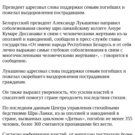
Президент адресовал слова поддержки семьям погибших и
пожелал выздоровления пострадавшим.
Белорусский президент Александр Лукашенко направил
соболезнования своему шри-ланкийскому коллеге Ануре
Кумаре Диссанаяке в связи с человеческими жертвами из-за
оползней и наводнений, сообщили в пресс-службе главы
государства.»От имени народа Республики Беларусь и от себя
лично выражаю самые глубокие соболезнования в связи с
многочисленными человеческими жертвами», – говорится в
сообщении.
Лукашенко адресовал слова поддержки семьям погибших и
пожелал скорейшего выздоровления пострадавшим
гражданам.
Он также выразил уверенность, что усилия властей и
спасателей помогут стране преодолеть последствия стихии.
По последним данным Центра управления стихийными
бедствиями Шри-Ланки, из-за оползней и наводнений в
стране, вызванных циклоном «Дитвах», погибли не менее 355
человек, более 360 считаются пропавшими без вести.
Согласно информации властей, от непогоды пострадали более