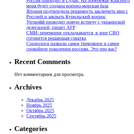
Россия приходит в Судан. На побережье Красного
моря будет создана военно-морская база
Япония подтвердила решимость заключить мир с
Россией и закрыть Курильский вопрос
Уиткофф проводит новую встречу с украинской
делегацией, пишет AFP
СМИ: перемирие откладывается, в зоне СВО
готовится решающая схватка
Социологи назвали самое тревожное и самое
спокойное поколения россиян. Это про вас?
Recent Comments
Нет комментариев для просмотра.
Archives
Декабрь 2025
Ноябрь 2025
Октябрь 2025
Сентябрь 2025
Categories