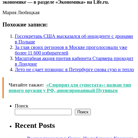
экономике — в разделе «Экономика» на Life.ru.
Мария Любицкая
Похожие записи:
Госсекретарь США высказался об инциденте с дронами
в Польше
За глав своих регионов в Москве проголосовали уже
более 11 600 избирателей
Масштабная акция против кабинета Стармера проходит
в Лондоне
Лето не сдает позиции: в Петербурге снова сухо и тепло
Читайте также:
«Сюрприз для супостата»: назван тип
нового оружия у РФ, анонсированный Путиным
Поиск
Поиск
Recent Posts