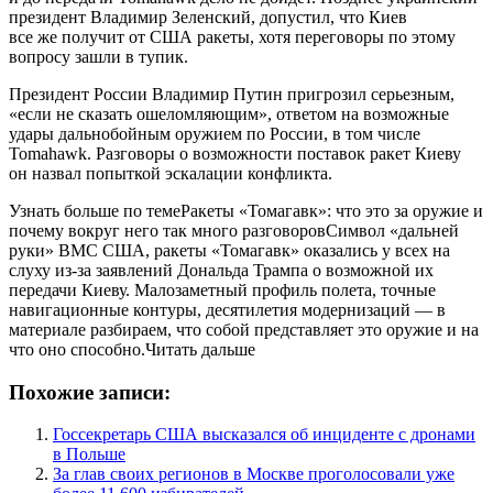
президент Владимир Зеленский, допустил, что Киев
все же получит от США ракеты, хотя переговоры по этому
вопросу зашли в тупик.
Президент России Владимир Путин пригрозил серьезным,
«если не сказать ошеломляющим», ответом на возможные
удары дальнобойным оружием по России, в том числе
Tomahawk. Разговоры о возможности поставок ракет Киеву
он назвал попыткой эскалации конфликта.
Узнать больше по темеРакеты «Томагавк»: что это за оружие и
почему вокруг него так много разговоровСимвол «дальней
руки» ВМС США, ракеты «Томагавк» оказались у всех на
слуху из-за заявлений Дональда Трампа о возможной их
передачи Киеву. Малозаметный профиль полета, точные
навигационные контуры, десятилетия модернизаций — в
материале разбираем, что собой представляет это оружие и на
что оно способно.Читать дальше
Похожие записи:
Госсекретарь США высказался об инциденте с дронами
в Польше
За глав своих регионов в Москве проголосовали уже