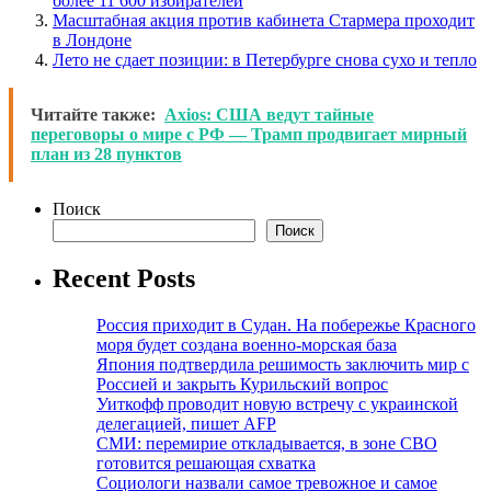
более 11 600 избирателей
Масштабная акция против кабинета Стармера проходит
в Лондоне
Лето не сдает позиции: в Петербурге снова сухо и тепло
Читайте также:
Axios: США ведут тайные
переговоры о мире с РФ — Трамп продвигает мирный
план из 28 пунктов
Поиск
Поиск
Recent Posts
Россия приходит в Судан. На побережье Красного
моря будет создана военно-морская база
Япония подтвердила решимость заключить мир с
Россией и закрыть Курильский вопрос
Уиткофф проводит новую встречу с украинской
делегацией, пишет AFP
СМИ: перемирие откладывается, в зоне СВО
готовится решающая схватка
Социологи назвали самое тревожное и самое