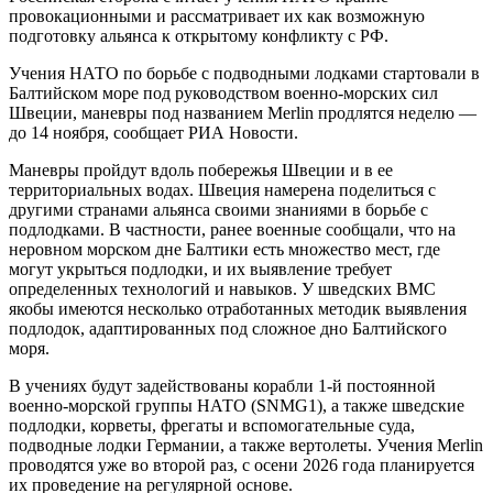
провокационными и рассматривает их как возможную
подготовку альянса к открытому конфликту с РФ.
Учения НАТО по борьбе с подводными лодками стартовали в
Балтийском море под руководством военно-морских сил
Швеции, маневры под названием Merlin продлятся неделю ―
до 14 ноября, сообщает РИА Новости.
Маневры пройдут вдоль побережья Швеции и в ее
территориальных водах. Швеция намерена поделиться с
другими странами альянса своими знаниями в борьбе с
подлодками. В частности, ранее военные сообщали, что на
неровном морском дне Балтики есть множество мест, где
могут укрыться подлодки, и их выявление требует
определенных технологий и навыков. У шведских ВМС
якобы имеются несколько отработанных методик выявления
подлодок, адаптированных под сложное дно Балтийского
моря.
В учениях будут задействованы корабли 1-й постоянной
военно-морской группы НАТО (SNMG1), а также шведские
подлодки, корветы, фрегаты и вспомогательные суда,
подводные лодки Германии, а также вертолеты. Учения Merlin
проводятся уже во второй раз, с осени 2026 года планируется
их проведение на регулярной основе.