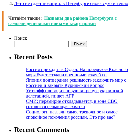
Лето не сдает позиции: в Петербурге снова сухо и тепло
Читайте также:
Названы два района Петербурга с
самыми дешевыми новыми квартирами
Поиск
Поиск
Recent Posts
Россия приходит в Судан. На побережье Красного
моря будет создана военно-морская база
Япония подтвердила решимость заключить мир с
Россией и закрыть Курильский вопрос
Уиткофф проводит новую встречу с украинской
делегацией, пишет AFP
СМИ: перемирие откладывается, в зоне СВО
готовится решающая схватка
Социологи назвали самое тревожное и самое
спокойное поколения россиян. Это про вас?
Recent Comments