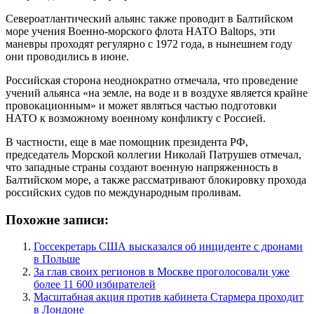
Североатлантический альянс также проводит в Балтийском
море учения Военно-морского флота НАТО Baltops, эти
маневры проходят регулярно с 1972 года, в нынешнем году
они проводились в июне.
Российская сторона неоднократно отмечала, что проведение
учений альянса «на земле, на воде и в воздухе является крайне
провокационным» и может являться частью подготовки
НАТО к возможному военному конфликту с Россией.
В частности, еще в мае помощник президента РФ,
председатель Морской коллегии Николай Патрушев отмечал,
что западные страны создают военную напряженность в
Балтийском море, а также рассматривают блокировку прохода
российских судов по международным проливам.
Похожие записи:
Госсекретарь США высказался об инциденте с дронами
в Польше
За глав своих регионов в Москве проголосовали уже
более 11 600 избирателей
Масштабная акция против кабинета Стармера проходит
в Лондоне