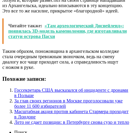
Лозунги, которые разместил на своей странице нападавший
из Архангельска, идеально вписываются в эту концепцию.
Это все то же насилие, прикрытое «благородной» идеей.
Читайте также:
«Там археологический Диснейленд»:
появилась 3D-модель каменоломни, где изготавливали
статуи острова Пасхи
Таким образом, поножовщина в архангельском колледже
стала очередным тревожным звоночком, ведь на смену
диалогу все чаще приходит сила, а справедливость ищут
с ножом в руке.
Похожие записи:
Госсекретарь США высказался об инциденте с дронами
в Польше
За глав своих регионов в Москве проголосовали уже
более 11 600 избирателей
Масштабная акция против кабинета Стармера проходит
в Лондоне
Лето не сдает позиции: в Петербурге снова сухо и тепло
Поиск