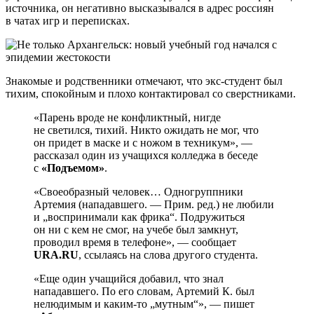
источника, он негативно высказывался в адрес россиян
в чатах игр и переписках.
Знакомые и родственники отмечают, что экс-студент был
тихим, спокойным и плохо контактировал со сверстниками.
«Парень вроде не конфликтный, нигде
не светился, тихий. Никто ожидать не мог, что
он придет в маске и с ножом в техникум», —
рассказал один из учащихся колледжа в беседе
с
«Подъемом»
.
«Своеобразный человек… Одногруппники
Артемия (нападавшего. — Прим. ред.) не любили
и „воспринимали как фрика“. Подружиться
он ни с кем не смог, на учебе был замкнут,
проводил время в телефоне», — сообщает
URA.RU
, ссылаясь на слова другого студента.
«Еще один учащийся добавил, что знал
нападавшего. По его словам, Артемий К. был
нелюдимым и каким-то „мутным“», — пишет