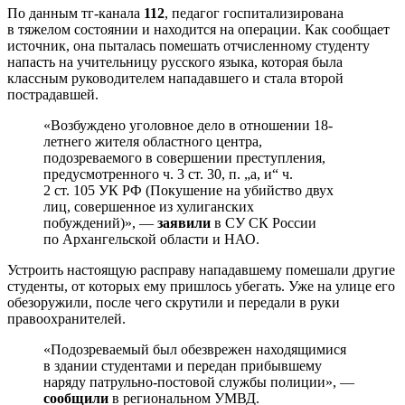
По данным тг-канала
112
, педагог госпитализирована
в тяжелом состоянии и находится на операции. Как сообщает
источник, она пыталась помешать отчисленному студенту
напасть на учительницу русского языка, которая была
классным руководителем нападавшего и стала второй
пострадавшей.
«Возбуждено уголовное дело в отношении 18-
летнего жителя областного центра,
подозреваемого в совершении преступления,
предусмотренного ч. 3 ст. 30, п. „а, и“ ч.
2 ст. 105 УК РФ (Покушение на убийство двух
лиц, совершенное из хулиганских
побуждений)», —
заявили
в СУ СК России
по Архангельской области и НАО.
Устроить настоящую расправу нападавшему помешали другие
студенты, от которых ему пришлось убегать. Уже на улице его
обезоружили, после чего скрутили и передали в руки
правоохранителей.
«Подозреваемый был обезврежен находящимися
в здании студентами и передан прибывшему
наряду патрульно-постовой службы полиции», —
сообщили
в региональном УМВД.