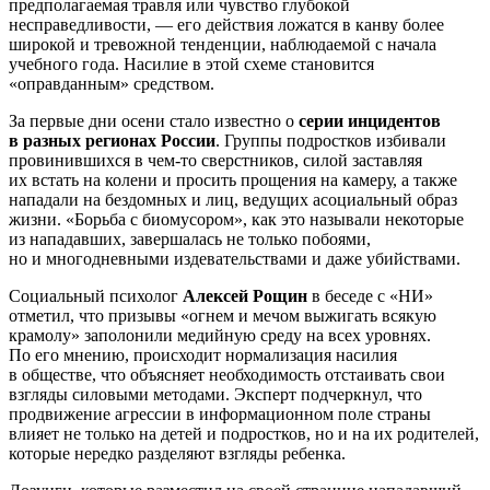
предполагаемая травля или чувство глубокой
несправедливости, — его действия ложатся в канву более
широкой и тревожной тенденции, наблюдаемой с начала
учебного года. Насилие в этой схеме становится
«оправданным» средством.
За первые дни осени стало известно о
серии инцидентов
в разных регионах России
. Группы подростков избивали
провинившихся в чем-то сверстников, силой заставляя
их встать на колени и просить прощения на камеру, а также
нападали на бездомных и лиц, ведущих асоциальный образ
жизни. «Борьба с биомусором», как это называли некоторые
из нападавших, завершалась не только побоями,
но и многодневными издевательствами и даже убийствами.
Социальный психолог
Алексей Рощин
в беседе с «НИ»
отметил, что призывы «огнем и мечом выжигать всякую
крамолу» заполонили медийную среду на всех уровнях.
По его мнению, происходит нормализация насилия
в обществе, что объясняет необходимость отстаивать свои
взгляды силовыми методами. Эксперт подчеркнул, что
продвижение агрессии в информационном поле страны
влияет не только на детей и подростков, но и на их родителей,
которые нередко разделяют взгляды ребенка.