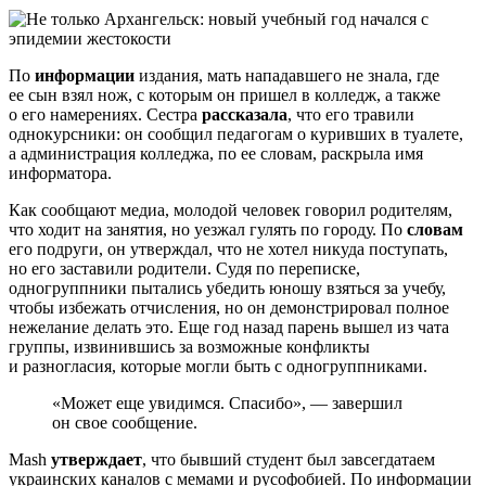
По
информации
издания, мать нападавшего не знала, где
ее сын взял нож, с которым он пришел в колледж, а также
о его намерениях. Сестра
рассказала
, что его травили
однокурсники: он сообщил педагогам о куривших в туалете,
а администрация колледжа, по ее словам, раскрыла имя
информатора.
Как сообщают медиа, молодой человек говорил родителям,
что ходит на занятия, но уезжал гулять по городу. По
словам
его подруги, он утверждал, что не хотел никуда поступать,
но его заставили родители. Судя по переписке,
одногруппники пытались убедить юношу взяться за учебу,
чтобы избежать отчисления, но он демонстрировал полное
нежелание делать это. Еще год назад парень вышел из чата
группы, извинившись за возможные конфликты
и разногласия, которые могли быть с одногруппниками.
«Может еще увидимся. Спасибо», — завершил
он свое сообщение.
Mash
утверждает
, что бывший студент был завсегдатаем
украинских каналов с мемами и русофобией. По информации