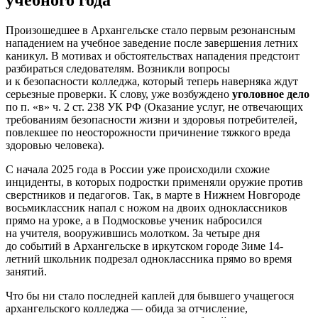
Произошедшее в Архангельске стало первым резонансным
нападением на учебное заведение после завершения летних
каникул. В мотивах и обстоятельствах нападения предстоит
разбираться следователям. Возникли вопросы
и к безопасности колледжа, который теперь наверняка ждут
серьезные проверки. К слову, уже возбуждено
уголовное дело
по п. «в» ч. 2 ст. 238 УК РФ (Оказание услуг, не отвечающих
требованиям безопасности жизни и здоровья потребителей,
повлекшее по неосторожности причинение тяжкого вреда
здоровью человека).
С начала 2025 года в России уже происходили схожие
инциденты, в которых подростки применяли оружие против
сверстников и педагогов. Так, в марте в Нижнем Новгороде
восьмиклассник напал с ножом на двоих одноклассников
прямо на уроке, а в Подмосковье ученик набросился
на учителя, вооружившись молотком. За четыре дня
до событий в Архангельске в иркутском городе Зиме 14-
летний школьник подрезал одноклассника прямо во время
занятий.
Что бы ни стало последней каплей для бывшего учащегося
архангельского колледжа — обида за отчисление,