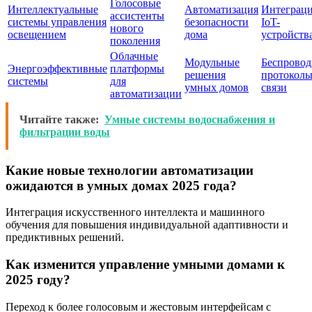
Голосовые
Интеллектуальные
Автоматизация
Интеграци
ассистенты
системы управления
безопасности
IoT-
нового
освещением
дома
устройств
поколения
Облачные
Модульные
Беспрово
Энергоэффективные
платформы
решения
протокол
системы
для
умных домов
связи
автоматизации
Читайте также:
Умные системы водоснабжения и
фильтрации воды
Какие новые технологии автоматизации
ожидаются в умных домах 2025 года?
Интеграция искусственного интеллекта и машинного
обучения для повышения индивидуальной адаптивности и
предиктивных решений.
Как изменится управление умными домами к
2025 году?
Переход к более голосовым и жестовым интерфейсам с