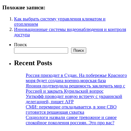
Похожие записи:
Как выбрать систему управления климатом и
отоплением
Инновационные системы видеонаблюдения и контроля
доступа
Поиск
Поиск
Recent Posts
Россия приходит в Судан. На побережье Красного
моря будет создана военно-морская база
Япония подтвердила решимость заключить мир с
Россией и закрыть Курильский вопрос
Уиткофф проводит новую встречу с украинской
делегацией, пишет AFP
СМИ: перемирие откладывается, в зоне СВО
готовится решающая схватка
Социологи назвали самое тревожное и самое
спокойное поколения россиян. Это про вас?