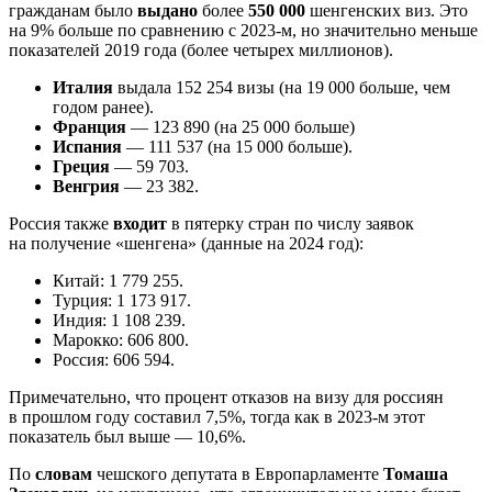
гражданам было
выдано
более
550 000
шенгенских виз. Это
на 9% больше по сравнению с 2023-м, но значительно меньше
показателей 2019 года (более четырех миллионов).
Италия
выдала 152 254 визы (на 19 000 больше, чем
годом ранее).
Франция
— 123 890 (на 25 000 больше)
Испания
— 111 537 (на 15 000 больше).
Греция
— 59 703.
Венгрия
— 23 382.
Россия также
входит
в пятерку стран по числу заявок
на получение «шенгена» (данные на 2024 год):
Китай: 1 779 255.
Турция: 1 173 917.
Индия: 1 108 239.
Марокко: 606 800.
Россия: 606 594.
Примечательно, что процент отказов на визу для россиян
в прошлом году составил 7,5%, тогда как в 2023-м этот
показатель был выше — 10,6%.
По
словам
чешского депутата в Европарламенте
Томаша