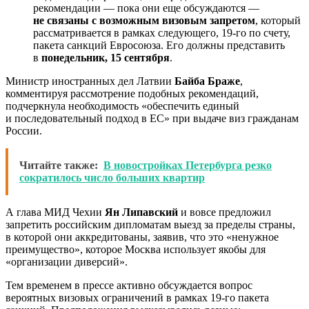
рекомендации — пока они еще обсуждаются —
не связаны с возможным визовым запретом
, который
рассматривается в рамках следующего, 19-го по счету,
пакета санкций Евросоюза. Его должны представить
в
понедельник, 15 сентября
.
Министр иностранных дел Латвии
Байба Браже
,
комментируя рассмотрение подобных рекомендаций,
подчеркнула необходимость «обеспечить единый
и последовательный подход в ЕС» при выдаче виз гражданам
России.
Читайте также:
В новостройках Петербурга резко
сократилось число больших квартир
А глава МИД Чехии
Ян Липавский
и вовсе предложил
запретить российским дипломатам выезд за пределы страны,
в которой они аккредитованы, заявив, что это «ненужное
преимущество», которое Москва использует якобы для
«организации диверсий».
Тем временем в прессе активно обсуждается вопрос
вероятных визовых ограничений в рамках 19-го пакета