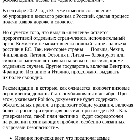
В сентябре 2022 года ЕС уже отменил соглашение
об упрощении визового режима с Россией, сделав процесс
подачи заявок дороже и сложнее.
Но с учетом того, что выдача «шенгена» остается
прерогативой отдельных стран-членов, исполнительный
орган Комиссии не может ввести полный запрет на въезд
россиян в ЕС. Так, некоторые страны — Польша, Чехия,
Финляндия, Латвия, Эстония и Литва — блокируют или
сильно ограничивают заявки на визы от россиян, кроме
отдельных случаев. Другие государства, включая Венгрию,
Францию, Испанию и Италию, продолжают выдавать
их более свободно.
Рекомендации, в которые, как ожидается, включат визовые
ограничения, должны быть опубликованы в декабре. При
этом, указывает Politico, документ не будет содержать
обязательных правил, а предложит общие указания, включая
более строгие критерии для россиян при въезде в ЕС. Как
утверждается, такой план частично «будет сосредоточен
на решении возникающих проблем, особенно связанных
с угрозами безопасности».
Издание подчеркивает, что предполагаемые