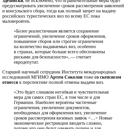
Здеховски
, не исключено, что ограничительные меры будет
предусматривать увеличение сроков рассмотрения заявлений
и консульского сбора, тогда как полный запрет на выдачу
российских туристических виз по всему ЕС пока
маловероятен.
«Более реалистичным является сохранение
ограничений, увеличение сроков оформления,
повышение сборов или строгие ограничения
на количество выдаваемых виз, особенно
в странах, которые больше всего обеспокоены
рисками для безопасности», — считает
евродепутат.
Старший научный сотрудник Института международных
исследований МГИМО
Артем Соколов
тоже
со скепсисом
отнесся
к перспективе полной отмены выдачи виз.
«Это будет слишком негибкая и чувствительная
мера для самих стран ЕС, в том числе и для
Германии. Наиболее вероятны частичные
ограничения, увеличение документов,
необходимых для оформления виз, увеличение
сроков рассмотрения визовых заявок <…> Новые
экономические рестрикции вводить сложно,
потому что они будут означать потери и для