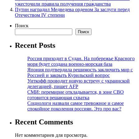
ужесточили правила получения гражданства
Путин наградил Медведева орденом За заслуги перед
Отечеством IV степени
Поиск
Поиск
Recent Posts
Россия приходит в Судан. На побережье Красного
моря будет создана военно-морская база
Япония подтвердила решимость заключить мир с
Россией и закрыть Курильский вопрос
Уиткофф проводит новую встречу с украинской
делегацией, пишет AFP
СМИ: перемирие откладывается, в зоне СВО
готовится решающая схватка
Социологи назвали самое тревожное и самое
спокойное поколения россиян. Это про вас?
Recent Comments
Нет комментариев для просмотра.