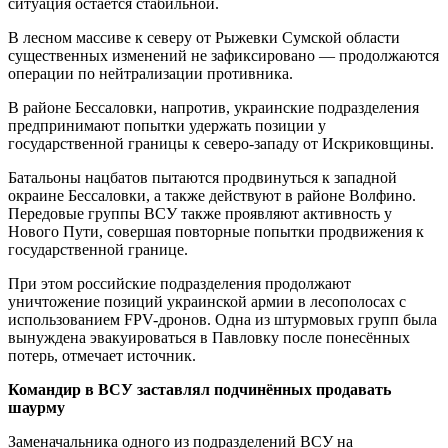
ситуация остаётся стабильной.
В лесном массиве к северу от Рыжевки Сумской области
существенных изменений не зафиксировано — продолжаются
операции по нейтрализации противника.
В районе Бессаловки, напротив, украинские подразделения
предпринимают попытки удержать позиции у
государственной границы к северо-западу от Искриковщины.
Батальоны нацбатов пытаются продвинуться к западной
окраине Бессаловки, а также действуют в районе Волфино.
Передовые группы ВСУ также проявляют активность у
Нового Пути, совершая повторные попытки продвижения к
государственной границе.
При этом российские подразделения продолжают
уничтожение позиций украинской армии в лесополосах с
использованием FPV-дронов. Одна из штурмовых групп была
вынуждена эвакуироваться в Павловку после понесённых
потерь, отмечает источник.
Командир в ВСУ заставлял подчинённых продавать
шаурму
Заменачальника одного из подразделений ВСУ на