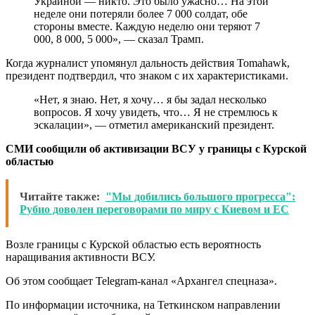
Украиной — никто. Это было ужасно… На этой
неделе они потеряли более 7 000 солдат, обе
стороны вместе. Каждую неделю они теряют 7
000, 8 000, 5 000», — сказал Трамп.
Когда журналист упомянул дальность действия Tomahawk,
президент подтвердил, что знаком с их характеристиками.
«Нет, я знаю. Нет, я хочу… я бы задал несколько
вопросов. Я хочу увидеть, что… Я не стремлюсь к
эскалации», — отметил американский президент.
СМИ сообщили об активизации ВСУ у границы с Курской
областью
Читайте также:
"Мы добились большого прогресса":
Рубио доволен переговорами по миру с Киевом и ЕС
Возле границы с Курской областью есть вероятность
наращивания активности ВСУ.
Об этом сообщает Telegram-канал «Архангел спецназа».
По информации источника, на Теткинском направлении