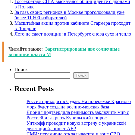
Госсекретарь США высказался об инциденте с дронами
в Польше
За глав своих регионов в Москве проголосовали уже
более 11 600 избирателей
Масштабная акция против кабинета Стармера проходит
в Лондоне
Лето не сдает позиции: в Петербурге снова сухо и тепло
Читайте также:
Зарегистрированы две солнечные
вспышки класса М
Поиск
Поиск
Recent Posts
Россия приходит в Судан. На побережье Красного
моря будет создана военно-морская база
Япония подтвердила решимость заключить мир с
Россией и закрыть Курильский вопрос
Уиткофф проводит новую встречу с украинской
делегацией, пишет AFP
СМИ: перемирие откладывается, в зоне СВО