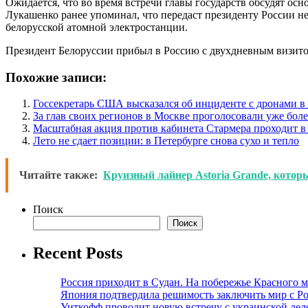
Ожидается, что во время встречи главы государств обсудят о
Лукашенко ранее упоминал, что передаст президенту России н
белорусской атомной электростанции.
Президент Белоруссии прибыл в Россию с двухдневным визитом
Похожие записи:
Госсекретарь США высказался об инциденте с дронами 
За глав своих регионов в Москве проголосовали уже боле
Масштабная акция против кабинета Стармера проходит в
Лето не сдает позиции: в Петербурге снова сухо и тепло
Читайте также:
Круизный лайнер Astoria Grande, котор
Поиск
Поиск
Recent Posts
Россия приходит в Судан. На побережье Красного мо
Япония подтвердила решимость заключить мир с Ро
Уиткофф проводит новую встречу с украинской де