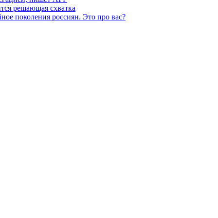
ится решающая схватка
ное поколения россиян. Это про вас?