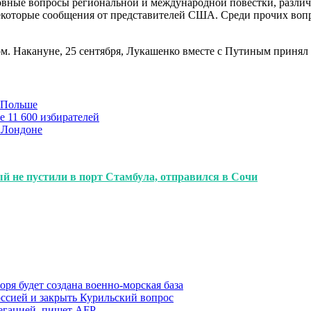
сновные вопросы региональной и международной повестки, разл
екоторые сообщения от представителей США. Среди прочих вопр
. Накануне, 25 сентября, Лукашенко вместе с Путиным принял 
в Польше
е 11 600 избирателей
 Лондоне
ый не пустили в порт Стамбула, отправился в Сочи
ря будет создана военно-морская база
ссией и закрыть Курильский вопрос
легацией, пишет AFP