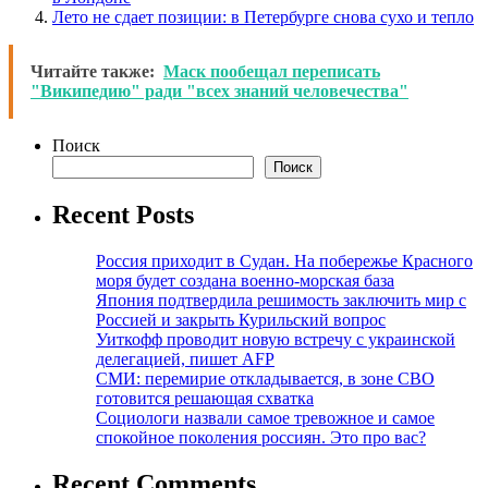
Лето не сдает позиции: в Петербурге снова сухо и тепло
Читайте также:
Маск пообещал переписать
"Википедию" ради "всех знаний человечества"
Поиск
Поиск
Recent Posts
Россия приходит в Судан. На побережье Красного
моря будет создана военно-морская база
Япония подтвердила решимость заключить мир с
Россией и закрыть Курильский вопрос
Уиткофф проводит новую встречу с украинской
делегацией, пишет AFP
СМИ: перемирие откладывается, в зоне СВО
готовится решающая схватка
Социологи назвали самое тревожное и самое
спокойное поколения россиян. Это про вас?
Recent Comments