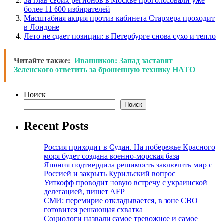
За глав своих регионов в Москве проголосовали уже
более 11 600 избирателей
Масштабная акция против кабинета Стармера проходит
в Лондоне
Лето не сдает позиции: в Петербурге снова сухо и тепло
Читайте также:
Иванников: Запад заставит
Зеленского ответить за брошенную технику НАТО
Поиск
Поиск
Recent Posts
Россия приходит в Судан. На побережье Красного
моря будет создана военно-морская база
Япония подтвердила решимость заключить мир с
Россией и закрыть Курильский вопрос
Уиткофф проводит новую встречу с украинской
делегацией, пишет AFP
СМИ: перемирие откладывается, в зоне СВО
готовится решающая схватка
Социологи назвали самое тревожное и самое