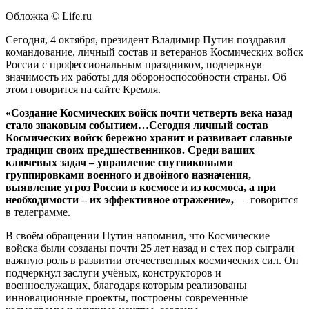
Обложка © Life.ru
Сегодня, 4 октября, президент Владимир Путин поздравил
командование, личный состав и ветеранов Космических войск
России с профессиональным праздником, подчеркнув
значимость их работы для обороноспособности страны. Об
этом говорится на сайте Кремля.
«Создание Космических войск почти четверть века назад
стало знаковым событием…Сегодня личный состав
Космических войск бережно хранит и развивает славные
традиции своих предшественников. Среди ваших
ключевых задач – управление спутниковыми
группировками военного и двойного назначения,
выявление угроз России в космосе и из космоса, а при
необходимости – их эффективное отражение»,
— говорится
в телеграмме.
В своём обращении Путин напомнил, что Космические
войска были созданы почти 25 лет назад и с тех пор сыграли
важную роль в развитии отечественных космических сил. Он
подчеркнул заслуги учёных, конструкторов и
военнослужащих, благодаря которым реализованы
инновационные проекты, построены современные