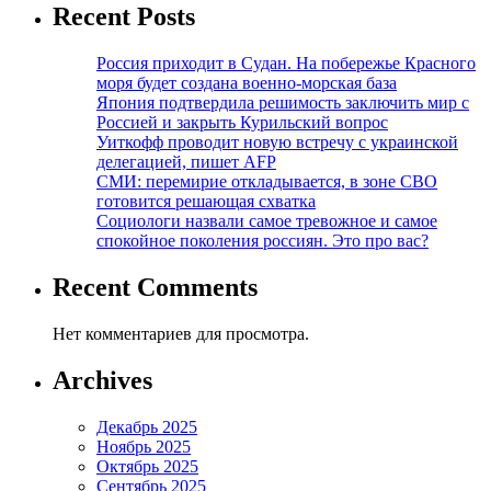
Recent Posts
Россия приходит в Судан. На побережье Красного
моря будет создана военно-морская база
Япония подтвердила решимость заключить мир с
Россией и закрыть Курильский вопрос
Уиткофф проводит новую встречу с украинской
делегацией, пишет AFP
СМИ: перемирие откладывается, в зоне СВО
готовится решающая схватка
Социологи назвали самое тревожное и самое
спокойное поколения россиян. Это про вас?
Recent Comments
Нет комментариев для просмотра.
Archives
Декабрь 2025
Ноябрь 2025
Октябрь 2025
Сентябрь 2025