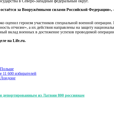
осударства в Северо-Западный федеральный округ.
 остаётся за Вооружёнными силами Российской Федерации»,
око оценил героизм участников специальной военной операции.
ность отчизне», а их действия направлены на защиту националь
ьный вклад военных в достижение успехов проводимой операции
ле на Life.ru.
в Польше
е 11 600 избирателей
 Лондоне
 депортированным из Латвии 800 россиянам