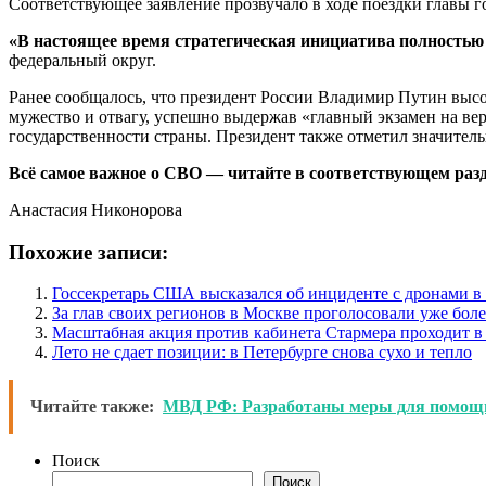
Соответствующее заявление прозвучало в ходе поездки главы г
«В настоящее время стратегическая инициатива полностью
федеральный округ.
Ранее сообщалось, что президент России Владимир Путин выс
мужество и отвагу, успешно выдержав «главный экзамен на вер
государственности страны. Президент также отметил значител
Всё самое важное о СВО — читайте в соответствующем разде
Анастасия Никонорова
Похожие записи:
Госсекретарь США высказался об инциденте с дронами 
За глав своих регионов в Москве проголосовали уже боле
Масштабная акция против кабинета Стармера проходит в
Лето не сдает позиции: в Петербурге снова сухо и тепло
Читайте также:
МВД РФ: Разработаны меры для помощи
Поиск
Поиск