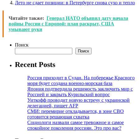
Лето не сдает позиции: в Петербурге снова сухо и тепло
Читайте также:
Генерал НАТО объявил дату начала
войны России с Европой: план раскрыт, США
умывают руки
Поиск
Поиск
Recent Posts
Россия приходит в Судан. На побережье Красного
моря будет создана военно-морская база
Япония подтвердила решимость заключить мир с
Россией и закрыть Курильский вопрос
Уиткофф проводит новую встречу с украинской
делегацией, пишет AFP
СМИ: перемирие откладывается, в зоне СВО
готовится решающая схватка
Социологи назвали самое тревожное и самое
спокойное поколения россиян. Это про вас?