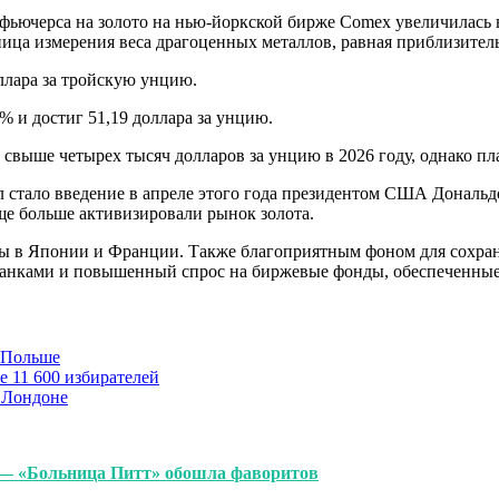
 фьючерса на золото на нью-йоркской бирже Comex увеличилась
ница измерения веса драгоценных металлов, равная приблизитель
оллара за тройскую унцию.
% и достиг 51,19 доллара за унцию.
свыше четырех тысяч долларов за унцию в 2026 году, однако пл
л стало введение в апреле этого года президентом США Дональ
ще больше активизировали рынок золота.
исы в Японии и Франции. Также благоприятным фоном для сохра
банками и повышенный спрос на биржевые фонды, обеспеченные
в Польше
е 11 600 избирателей
 Лондоне
 — «Больница Питт» обошла фаворитов