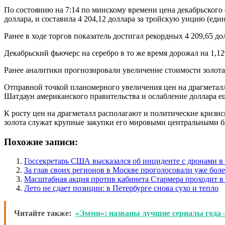
По состоянию на 7:14 по минскому времени цена декабрьского
доллара, и составила 4 204,12 доллара за тройскую унцию (еди
Ранее в ходе торгов показатель достигал рекордных 4 209,65 д
Декабрьский фьючерс на серебро в то же время дорожал на 1,12
Ранее аналитики прогнозировали увеличение стоимости золота 
Отправной точкой планомерного увеличения цен на драгметал
Шатдаун американского правительства и ослабление доллара е
К росту цен на драгметалл располагают и политические криз
золота служат крупные закупки его мировыми центральными 
Похожие записи:
Госсекретарь США высказался об инциденте с дронами 
За глав своих регионов в Москве проголосовали уже боле
Масштабная акция против кабинета Стармера проходит в
Лето не сдает позиции: в Петербурге снова сухо и тепло
Читайте также:
«Эмми»: названы лучшие сериалы года