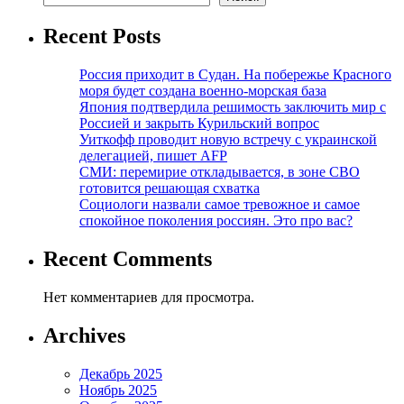
Recent Posts
Россия приходит в Судан. На побережье Красного
моря будет создана военно-морская база
Япония подтвердила решимость заключить мир с
Россией и закрыть Курильский вопрос
Уиткофф проводит новую встречу с украинской
делегацией, пишет AFP
СМИ: перемирие откладывается, в зоне СВО
готовится решающая схватка
Социологи назвали самое тревожное и самое
спокойное поколения россиян. Это про вас?
Recent Comments
Нет комментариев для просмотра.
Archives
Декабрь 2025
Ноябрь 2025