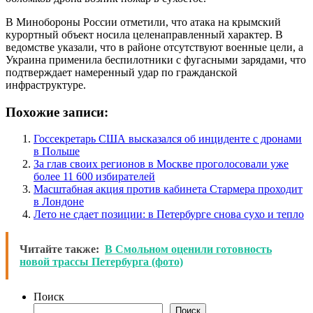
В Минобороны России отметили, что атака на крымский
курортный объект носила целенаправленный характер. В
ведомстве указали, что в районе отсутствуют военные цели, а
Украина применила беспилотники с фугасными зарядами, что
подтверждает намеренный удар по гражданской
инфраструктуре.
Похожие записи:
Госсекретарь США высказался об инциденте с дронами
в Польше
За глав своих регионов в Москве проголосовали уже
более 11 600 избирателей
Масштабная акция против кабинета Стармера проходит
в Лондоне
Лето не сдает позиции: в Петербурге снова сухо и тепло
Читайте также:
В Смольном оценили готовность
новой трассы Петербурга (фото)
Поиск
Поиск