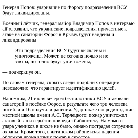
Генерал Попов: ударившие по Форосу подразделения ВСУ
будут ликвидированы.
Военный лётчик, генерал-майор Владимир Попов в интервью
aif.ru заявил, что украинские подразделения, причастные к
атаке на санаторий Форос в Крыму, будут найдены и
ликвидированы.
Эти подразделения ВСУ будут выявлены и
уничтожены. Может, не сегодня ночью и не
завтра, но точно будут уничтожены,
— подчеркнул он.
По словам генерала, скрыть следы подобных операций
невозможно, что гарантирует идентификацию целей.
Напомним, 21 июня вечером беспилотники ВСУ атаковали
санаторий в посёлке Форос, в результате чего три человека
погибли и 16 получили ранения. Удар также повредил здание
местной школы имени А.С. Терлецкого: пожар уничтожил
актовый зал и серьёзно повредил библиотеку. На момент
удара учеников в школе не было, однако пострадал сотрудник
охраны. Кроме того, в ялтинском районе из-за падения
обломков дрона возник пожар в сухостое.