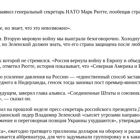
, заявил генеральный секретарь НАТО Марк Рютте, пообещав стр
, но знает, что это невозможно».
ми. Вторую мировую войну мы выиграли безоговорочно. Холодну
и, но Зеленский должен знать, что его страна защищена после л
 к которой не стремился. «Россия вернула войну в Европу и объ
, отметил Рютте, история показывает, что «Северная Америка 
то усиление давления на Россию — «единственный способ застави
следнего в Нидерланды, генсек тогда занимал пост премьер-минис
удущем, заверил глава альянса. «Соединенные Штаты и союзник
, — сказал он.
вил на прошлой неделе пресс-секретарь российского президента 
аинский лидер Владимир Зеленский «сыплет угрозами направо-н
ложение и переговорная позиция Украины ухудшаются», утверждае
са», ежегодно тратящего триллионы долларов на оборону и рас
вается аббревиатура, для чего задумывали группировку и к каки