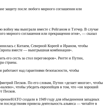
ане защиту после любого мирного соглашения или
ю войну мы выиграли вместе с Рейганом и Тэтчер. В случае
юбого мирного соглашения или прекращения огня», — сказал
единилась с Китаем, Северной Кореей и Ираном, чтобы
и Европа вместе — выигрышная комбинация».
ть его сесть за стол переговоров». Рютте и Путин,
тра страны.
и работают над гарантиями безопасности, чтобы
Дмитрий Песков. По его словам, Путин «делает многое», чтобы
алево», чтобы убедить европейцев в том, что «он хороший
т Песков.
ширениеНАТО создали в 1949 году для объединения западных
м последствиям привела деятельность альянса — читайте в