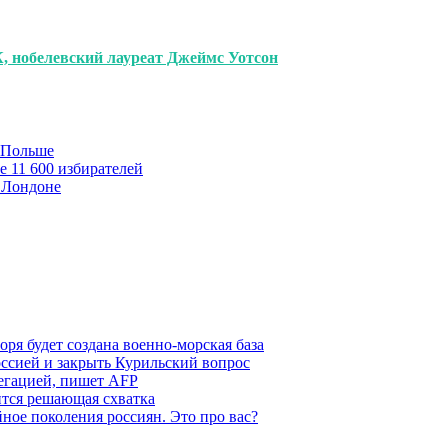
 нобелевский лауреат Джеймс Уотсон
в Польше
е 11 600 избирателей
 Лондоне
ря будет создана военно-морская база
ссией и закрыть Курильский вопрос
легацией, пишет AFP
ится решающая схватка
ное поколения россиян. Это про вас?