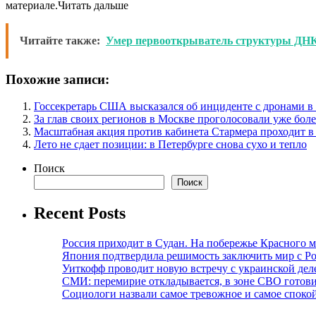
материале.Читать дальше
Читайте также:
Умер первооткрыватель структуры ДНК,
Похожие записи:
Госсекретарь США высказался об инциденте с дронами 
За глав своих регионов в Москве проголосовали уже боле
Масштабная акция против кабинета Стармера проходит в
Лето не сдает позиции: в Петербурге снова сухо и тепло
Поиск
Поиск
Recent Posts
Россия приходит в Судан. На побережье Красного мо
Япония подтвердила решимость заключить мир с Ро
Уиткофф проводит новую встречу с украинской де
СМИ: перемирие откладывается, в зоне СВО готов
Социологи назвали самое тревожное и самое спокой