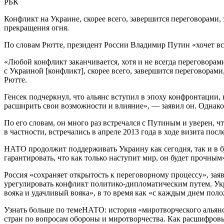
РБК
Конфликт на Украине, скорее всего, завершится переговорами
прекращения огня.
По словам Рютте, президент России Владимир Путин «хочет все
«Любой конфликт заканчивается, хотя и не всегда переговора
с Украиной [конфликт], скорее всего, завершится переговорам
Рютте.
Генсек подчеркнул, что альянс вступил в эпоху конфронтации,
расширить свои возможности и влияние», — заявил он. Однако
По его словам, он много раз встречался с Путиным и уверен, ч
в частности, встречались в апреле 2013 года в ходе визита по
НАТО продолжит поддерживать Украину как сегодня, так и в б
гарантировать, что как только наступит мир, он будет прочным»
Россия «сохраняет открытость к переговорному процессу», зая
урегулировать конфликт политико-дипломатическим путем. Укр
вояка и удачливый вояка», в то время как «с каждым днем по
Узнать больше по темеНАТО: история «миротворческого альян
стран по вопросам обороны и миротворчества. Как расшифровы