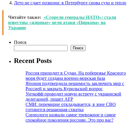
Лето не сдает позиции: в Петербурге снова сухо и тепло
Читайте также:
«Сгорели генералы НАТО»: стали
известны «жирные» цели атаки «Циркона» на
Украине
Поиск
Поиск
Recent Posts
Россия приходит в Судан. На побережье Красного
моря будет создана военно-морская база
Япония подтвердила решимость заключить мир с
Россией и закрыть Курильский вопрос
Уиткофф проводит новую встречу с украинской
делегацией, пишет AFP
СМИ: перемирие откладывается, в зоне СВО
готовится решающая схватка
Социологи назвали самое тревожное и самое
спокойное поколения россиян. Это про вас?