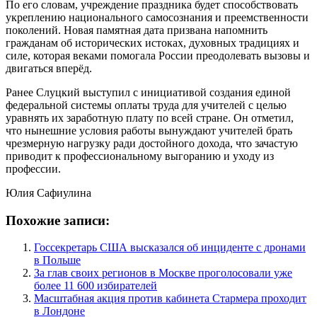
По его словам, учреждение праздника будет способствовать
укреплению национального самосознания и преемственности
поколений. Новая памятная дата призвана напомнить
гражданам об исторических истоках, духовных традициях и
силе, которая веками помогала России преодолевать вызовы и
двигаться вперёд.
Ранее Слуцкий выступил с инициативой создания единой
федеральной системы оплаты труда для учителей с целью
уравнять их заработную плату по всей стране. Он отметил,
что нынешние условия работы вынуждают учителей брать
чрезмерную нагрузку ради достойного дохода, что зачастую
приводит к профессиональному выгоранию и уходу из
профессии.
Юлия Сафиулина
Похожие записи:
Госсекретарь США высказался об инциденте с дронами
в Польше
За глав своих регионов в Москве проголосовали уже
более 11 600 избирателей
Масштабная акция против кабинета Стармера проходит
в Лондоне