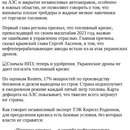
на АЗС и закрытие независимых автозаправок, особенно
в южных областях, не позволяют говорить о том, что
виноваты плохие трейдеры и жадные мелкие лавочники
от торговли топливом.
Первый глава региона признал, что топливный кризис,
превосходящий по своим масштабам 2023 год, вызван
не ошибками в управлении отраслью. Главная причина,
сказал крымский глава Сергей Аксенов, в том, что
нефтеперерабатывающие заводы встали из-за атак украинских
дронов.
По оценкам Reuters, 17% мощностей по производству
бензинов и дизеля выведены из строя. Страна недополучает
в ежедневном режиме каждый пятый литр топлива. Карта
дефицита на АЗС показывает, что тяжелее всего затронут
юг страны.
Как говорит независимый эксперт ТЭК Кирилл Родионов,
для преодоления кризиса есть базовые условия, без которых
власти не справятся:
«Причина кризиса — в ущербе инфраструктуре