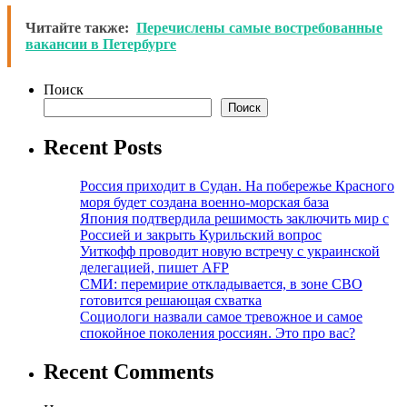
Читайте также:
Перечислены самые востребованные
вакансии в Петербурге
Поиск
Поиск
Recent Posts
Россия приходит в Судан. На побережье Красного
моря будет создана военно-морская база
Япония подтвердила решимость заключить мир с
Россией и закрыть Курильский вопрос
Уиткофф проводит новую встречу с украинской
делегацией, пишет AFP
СМИ: перемирие откладывается, в зоне СВО
готовится решающая схватка
Социологи назвали самое тревожное и самое
спокойное поколения россиян. Это про вас?
Recent Comments