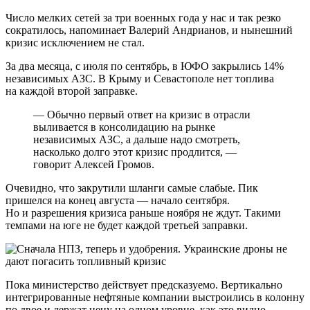
Число мелких сетей за три военных года у нас и так резко
сократилось, напоминает Валерий Андрианов, и нынешний
кризис исключением не стал.
За два месяца, с июля по сентябрь, в ЮФО закрылись 14%
независимых АЗС. В Крыму и Севастополе нет топлива
на каждой второй заправке.
— Обычно первый ответ на кризис в отрасли
выливается в консолидацию на рынке
независимых АЗС, а дальше надо смотреть,
насколько долго этот кризис продлится, —
говорит Алексей Громов.
Очевидно, что закрутили шланги самые слабые. Пик
пришелся на конец августа — начало сентября.
Но и разрешения кризиса раньше ноября не ждут. Такими
темпами на юге не будет каждой третьей заправки.
Пока министерство действует предсказуемо. Вертикально
интегрированные нефтяные компании выстроились в колонну
по двое и держат цену на одном уровне, как это видно