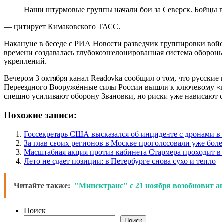
Наши штурмовые группы начали бои за Северск. Бойцы в
— цитирует Кимаковского ТАСС.
Накануне в беседе с РИА Новости разведчик группировки войс
времени создавалась глубокоэшелонированная система оборон
укреплений.
Вечером 3 октября канал Readovka сообщил о том, что русски
Переездного Вооружённые силы России вышли к ключевому «пе
спешно усиливают оборону Звановки, но риски уже нависают с
Похожие записи:
Госсекретарь США высказался об инциденте с дронами 
За глав своих регионов в Москве проголосовали уже боле
Масштабная акция против кабинета Стармера проходит в
Лето не сдает позиции: в Петербурге снова сухо и тепло
Читайте также:
"Минсктранс" с 21 ноября возобновит а
Поиск
Поиск