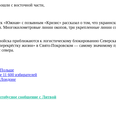
ошли с восточной части,
к «Южная» с позывным «Кризис» рассказал о том, что украинск
ы. Многокилометровые линии окопов, три укрепленные линии со
е войска приближаются к логистическому блокированию Северска
рекрёстку жизни» в Свято-Покровском — самому значимому пути
 севера.
в Польше
е 11 600 избирателей
 Лондоне
втобусное сообщение с Литвой