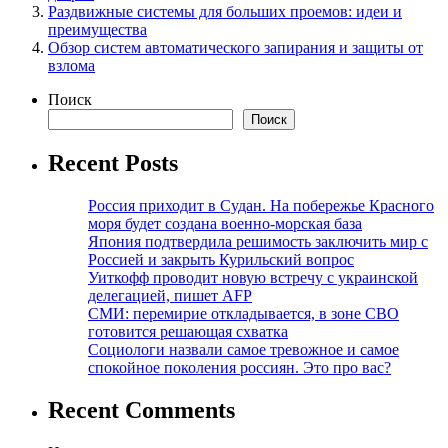
Раздвижные системы для больших проемов: идеи и
преимущества
Обзор систем автоматического запирания и защиты от
взлома
Поиск
Поиск
Recent Posts
Россия приходит в Судан. На побережье Красного
моря будет создана военно-морская база
Япония подтвердила решимость заключить мир с
Россией и закрыть Курильский вопрос
Уиткофф проводит новую встречу с украинской
делегацией, пишет AFP
СМИ: перемирие откладывается, в зоне СВО
готовится решающая схватка
Социологи назвали самое тревожное и самое
спокойное поколения россиян. Это про вас?
Recent Comments