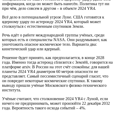
информация, когда он может быть нанесён. Политика тут ни
при чём, дело совсем в другом – в объекте 2024 YR4.
Всё дело в потенциальной угрозе Луне. США готовятся к
ядерному удару по астероиду 2024 YR4, который может
столкнуться с естественным спутников Земли.
Речь идёт о работе международной группы учёных, среди
которых есть и специалисты NASA. Они раздумывают, как
уничтожить опасное космическое тело. Варианта два:
кинетический удар или ядерный.
Решение будет принято, как предполагается, в конце 2028
года. Именно тогда астероид сблизится с Землёй, говорится на
платформе arxiv. В России на этот счёт спокойны: для нашей
планеты 2024 YR4 диаметром 60 метров опасности не
представляет. Самый пессимистичный сценарий гласит, что
он повредит некоторые космические спутники. К такому
выводу пришли учёные Московского физико-технического
института.
Учёные считают, что столкновение 2024 YR4 с Луной, если
ничего не предпринимать, может произойти 22 декабря 2032
года. Вероятность такого исхода событий – 4%.