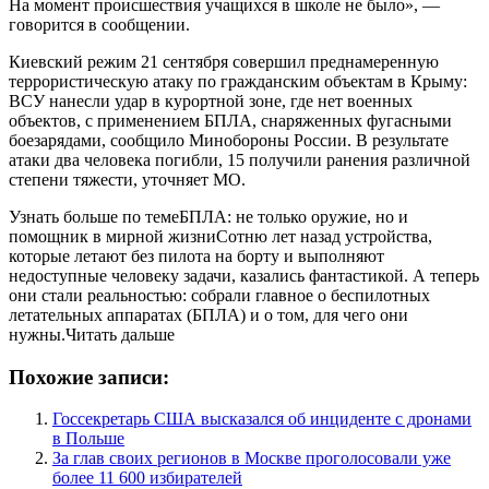
На момент происшествия учащихся в школе не было», —
говорится в сообщении.
Киевский режим 21 сентября совершил преднамеренную
террористическую атаку по гражданским объектам в Крыму:
ВСУ нанесли удар в курортной зоне, где нет военных
объектов, с применением БПЛА, снаряженных фугасными
боезарядами, сообщило Минобороны России. В результате
атаки два человека погибли, 15 получили ранения различной
степени тяжести, уточняет МО.
Узнать больше по темеБПЛА: не только оружие, но и
помощник в мирной жизниСотню лет назад устройства,
которые летают без пилота на борту и выполняют
недоступные человеку задачи, казались фантастикой. А теперь
они стали реальностью: собрали главное о беспилотных
летательных аппаратах (БПЛА) и о том, для чего они
нужны.Читать дальше
Похожие записи:
Госсекретарь США высказался об инциденте с дронами
в Польше
За глав своих регионов в Москве проголосовали уже
более 11 600 избирателей