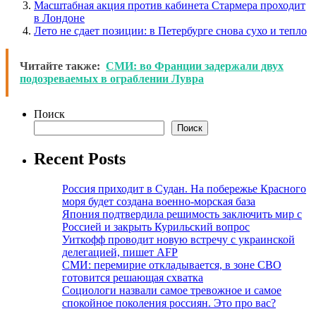
Масштабная акция против кабинета Стармера проходит
в Лондоне
Лето не сдает позиции: в Петербурге снова сухо и тепло
Читайте также:
СМИ: во Франции задержали двух
подозреваемых в ограблении Лувра
Поиск
Поиск
Recent Posts
Россия приходит в Судан. На побережье Красного
моря будет создана военно-морская база
Япония подтвердила решимость заключить мир с
Россией и закрыть Курильский вопрос
Уиткофф проводит новую встречу с украинской
делегацией, пишет AFP
СМИ: перемирие откладывается, в зоне СВО
готовится решающая схватка
Социологи назвали самое тревожное и самое
спокойное поколения россиян. Это про вас?