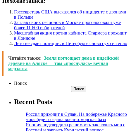
Похожие записи:
Госсекретарь США высказался об инциденте с дронами
в Польше
За глав своих регионов в Москве проголосовали уже
более 11 600 избирателей
Масштабная акция против кабинета Стармера проходит
в Лондоне
Лето не сдает позиции: в Петербурге снова сухо и тепло
Читайте также:
Земля поглощает дома в индейской
деревне на Аляске — там «проснулась» вечная
мерзлота
Поиск
Поиск
Recent Posts
Россия приходит в Судан. На побережье Красного
моря будет создана военно-морская база
Япония подтвердила решимость заключить мир с
Россией и закрыть Курильский вопрос