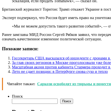
эскалация, если продать Tomahawk», — сказал он.
Британский журналист Торнтон: Трамп откажет Украине в пос
Эксперт подчеркнул, что Россия будет иметь право на уничтож
«Мы не можем допустить такого развития событий», — 
Ранее замглавы МИД России Сергей Рябков заявил, что передач
означать качественное изменение политической ситуации.
Похожие записи:
Госсекретарь США высказался об инциденте с дронами 
За глав своих регионов в Москве проголосовали уже боле
Масштабная акция против кабинета Стармера проходит в
Лето не сдает позиции: в Петербурге снова сухо и тепло
Читайте также:
Саркози освободят из тюрьмы и поместя
Поиск
Поиск