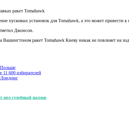
тавках ракет Tomahawk
ение пусковых установок для Tomahawk, а это может привести к
отметил Джонсон.
а Вашингтоном ракет Tomahawk Киеву никак не повлияет на ход 
в Польше
е 11 600 избирателей
 Лондоне
т под судебный надзор