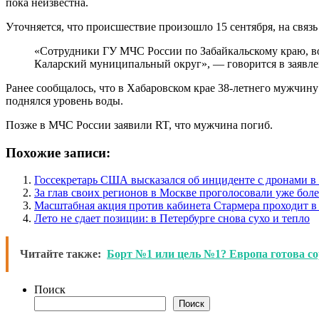
пока неизвестна.
Уточняется, что происшествие произошло 15 сентября, на связь
«Сотрудники ГУ МЧС России по Забайкальскому краю, вод
Каларский муниципальный округ», — говорится в заявле
Ранее сообщалось, что в Хабаровском крае 38-летнего мужчину 
поднялся уровень воды.
Позже в МЧС России заявили RT, что мужчина погиб.
Похожие записи:
Госсекретарь США высказался об инциденте с дронами 
За глав своих регионов в Москве проголосовали уже боле
Масштабная акция против кабинета Стармера проходит в
Лето не сдает позиции: в Петербурге снова сухо и тепло
Читайте также:
Борт №1 или цель №1? Европа готова со
Поиск
Поиск