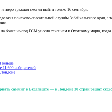
 четверо граждан смогли выйти только 16 сентября.
олазы поисково-спасательной службы Забайкальского края, а т
нии.
на бочке из-под ГСМ унесло течением к Охотскому морю, когда в
в Польше
е 11 600 избирателей
 Лондоне
рвать саммит в Будапеште — в Лондоне 30 стран решат судь