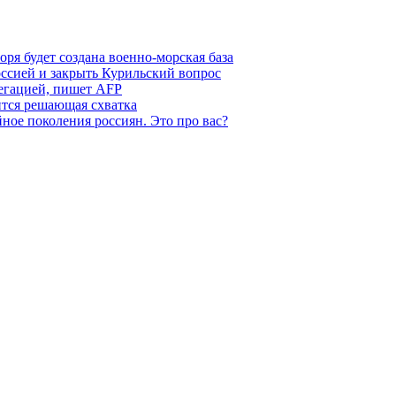
ря будет создана военно-морская база
ссией и закрыть Курильский вопрос
легацией, пишет AFP
ится решающая схватка
ное поколения россиян. Это про вас?