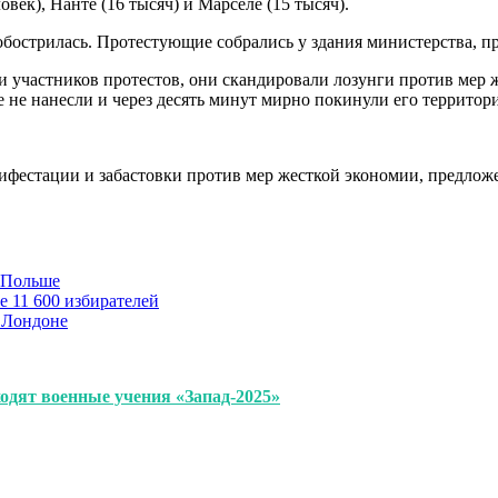
век), Нанте (16 тысяч) и Марселе (15 тысяч).
обострилась. Протестующие собрались у здания министерства, 
 участников протестов, они скандировали лозунги против мер 
не нанесли и через десять минут мирно покинули его территори
нифестации и забастовки против мер жесткой экономии, предло
в Польше
е 11 600 избирателей
 Лондоне
ходят военные учения «Запад-2025»