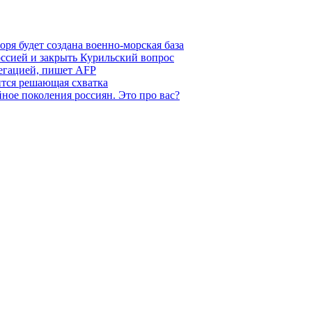
ря будет создана военно-морская база
ссией и закрыть Курильский вопрос
легацией, пишет AFP
ится решающая схватка
ное поколения россиян. Это про вас?