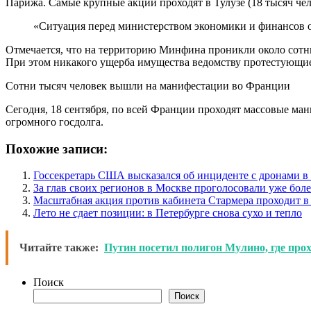
Парижа. Самые крупные акции проходят в Тулузе (18 тысяч чело
«Ситуация перед министерством экономики и финансов 
Отмечается, что на территорию Минфина проникли около сотни
При этом никакого ущерба имущества ведомству протестующие 
Сотни тысяч человек вышли на манифестации во Франции
Сегодня, 18 сентября, по всей Франции проходят массовые ма
огромного госдолга.
Похожие записи:
Госсекретарь США высказался об инциденте с дронами 
За глав своих регионов в Москве проголосовали уже боле
Масштабная акция против кабинета Стармера проходит в
Лето не сдает позиции: в Петербурге снова сухо и тепло
Читайте также:
Путин посетил полигон Мулино, где про
Поиск
Поиск