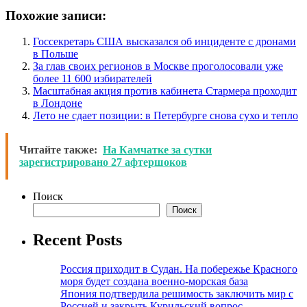
Похожие записи:
Госсекретарь США высказался об инциденте с дронами
в Польше
За глав своих регионов в Москве проголосовали уже
более 11 600 избирателей
Масштабная акция против кабинета Стармера проходит
в Лондоне
Лето не сдает позиции: в Петербурге снова сухо и тепло
Читайте также:
На Камчатке за сутки
зарегистрировано 27 афтершоков
Поиск
Поиск
Recent Posts
Россия приходит в Судан. На побережье Красного
моря будет создана военно-морская база
Япония подтвердила решимость заключить мир с
Россией и закрыть Курильский вопрос