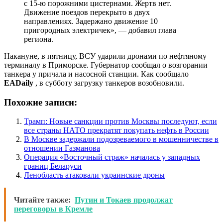
с 15-ю порожними цистернами. Жертв нет.
Движение поездов перекрыто в двух
направлениях. Задержано движение 10
пригородных электричек», — добавил глава
региона.
Накануне, в пятницу, ВСУ ударили дронами по нефтяному
терминалу в Приморске. Губернатор сообщал о возгорании
танкера у причала и насосной станции. Как сообщало
EADaily
, в субботу загрузку танкеров возобновили.
Похожие записи:
Трамп: Новые санкции против Москвы последуют, если
все страны НАТО прекратят покупать нефть в России
В Москве задержали подозреваемого в мошенничестве в
отношении Газманова
Операция «Восточный страж» началась у западных
границ Беларуси
Ленобласть атаковали украинские дроны
Читайте также:
Путин и Токаев продолжат
переговоры в Кремле