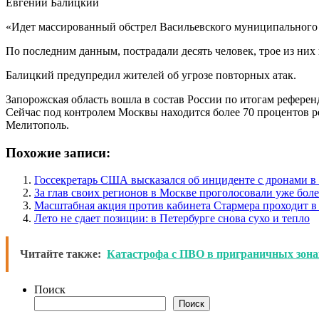
Евгений Балицкий
«Идет массированный обстрел Васильевского муниципального 
По последним данным, пострадали десять человек, трое из них 
Балицкий предупредил жителей об угрозе повторных атак.
Запорожская область вошла в состав России по итогам референ
Сейчас под контролем Москвы находится более 70 процентов р
Мелитополь.
Похожие записи:
Госсекретарь США высказался об инциденте с дронами 
За глав своих регионов в Москве проголосовали уже боле
Масштабная акция против кабинета Стармера проходит в
Лето не сдает позиции: в Петербурге снова сухо и тепло
Читайте также:
Катастрофа с ПВО в приграничных зона
Поиск
Поиск