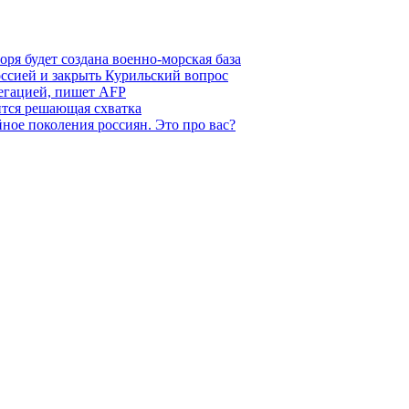
ря будет создана военно-морская база
ссией и закрыть Курильский вопрос
легацией, пишет AFP
ится решающая схватка
ное поколения россиян. Это про вас?