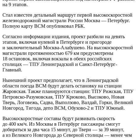
на 9 этапов.
Стал известен детальный маршрут первой высокоскоростной
железнодорожной магистрали России Москва — Петербург.
Полную карту ВСМ опубликовал РБК.
Согласно информации издания, проект разбили на девять
этапов, включая нулевой в Петербурге и пригороде
и заключительный Москва-Алабушево. На высокоскоростной
магистрали протяженностью 679 км предусмотрены
18 остановок, включая вокзалы в обеих российских
столицах — ТПУ Ленинградский и Санкт-Петербург-
Главный.
Нынешний проект предполагает, что в Ленинградской
области поезда ВСМ будут делать остановку на станции
Жаровская. Также планируются станции: ТПУ Рижская, ТПУ
Петровско-Разумовская, ТПУ Крюково, Высоково, Новая
Тверь, Логовежь, Садва, Выползово, Валдай, Горки, Великий
Новгород, Тигода, депо ВСМ, Обухово-2 и ТПУ Южный.
Высокоскоростные составы будут развивать скорость
до 400 км/ч. Из Москвы в Петербург пассажиры смогут
добираться за два часа 15 минут, до Твери — за 39 минут,
а из Великого Новгорода до Северной столицы — менее чем