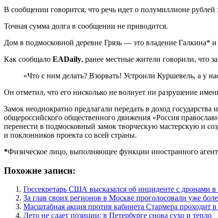
В сообщении говорится, что речь идет о полумиллионе рублей з
Точная сумма долга в сообщении не приводится.
Дом в подмосковной деревне Грязь — это владение Галкина* и 
Как сообщало
EADaily
, ранее местные жители говорили, что 
«Что с ним делать? Взорвать! Устроили Куршевель, а у н
Он отметил, что его нисколько не волнует ни разрушение имени
Замок неоднократно предлагали передать в доход государства 
общероссийского общественного движения «Россия православн
перенести в подмосковный замок творческую мастерскую и созд
и поклонников проекта со всей страны.
*
Физическое лицо, выполняющее функции иностранного агент
Похожие записи:
Госсекретарь США высказался об инциденте с дронами 
За глав своих регионов в Москве проголосовали уже боле
Масштабная акция против кабинета Стармера проходит в
Лето не сдает позиции: в Петербурге снова сухо и тепло