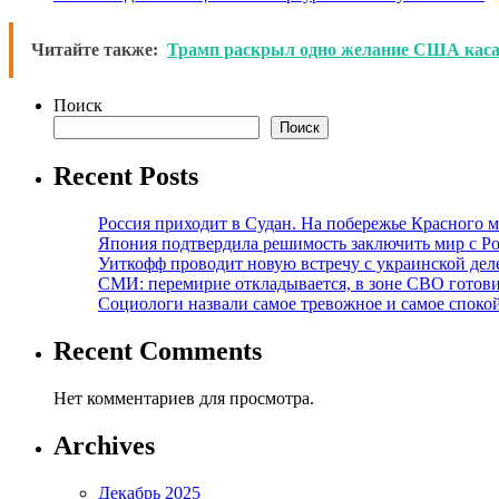
Читайте также:
Трамп раскрыл одно желание США кас
Поиск
Поиск
Recent Posts
Россия приходит в Судан. На побережье Красного мо
Япония подтвердила решимость заключить мир с Ро
Уиткофф проводит новую встречу с украинской де
СМИ: перемирие откладывается, в зоне СВО готов
Социологи назвали самое тревожное и самое спокой
Recent Comments
Нет комментариев для просмотра.
Archives
Декабрь 2025