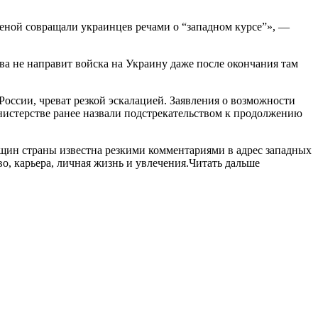
 женой совращали украинцев речами о “западном курсе”», —
а не направит войска на Украину даже после окончания там
ссии, чреват резкой эскалацией. Заявления о возможности
инистерстве ранее назвали подстрекательством к продолжению
ин страны известна резкими комментариями в адрес западных
о, карьера, личная жизнь и увлечения.Читать дальше