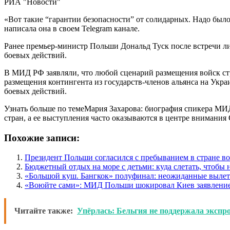
РИА "Новости"
«Вот такие “гарантии безопасности” от солидарных. Надо было
написала она в своем Telegram канале.
Ранее премьер-министр Польши Дональд Туск после встречи ли
боевых действий.
В МИД РФ заявляли, что любой сценарий размещения войск стр
размещения контингента из государств-членов альянса на Укр
боевых действий.
Узнать больше по темеМария Захарова: биография спикера МИ
стран, а ее выступления часто оказываются в центре внимания
Похожие записи:
Президент Польши согласился с пребыванием в стране 
Бюджетный отдых на море с детьми: куда слетать, чтобы 
«Большой куш. Бангкок» полуфинал: неожиданные вылет
«Воюйте сами»: МИД Польши шокировал Киев заявление
Читайте также:
Упёрлась: Бельгия не поддержала экспр