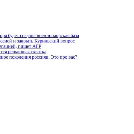
ря будет создана военно-морская база
ссией и закрыть Курильский вопрос
легацией, пишет AFP
ится решающая схватка
ное поколения россиян. Это про вас?