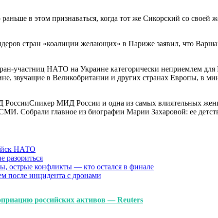
 раньше в этом признаваться, когда тот же Сикорский со своей
деров стран «коалиции желающих» в Париже заявил, что Варшав
ан-участниц НАТО на Украине категорически неприемлем для Ро
аине, звучащие в Великобритании и других странах Европы, в м
Д РоссииСпикер МИД России и одна из самых влиятельных женщ
 СМИ. Собрали главное из биографии Марии Захаровой: ее детств
войск НАТО
не разориться
ы, острые конфликты — кто остался в финале
м после инцидента с дронами
оприацию российских активов — Reuters