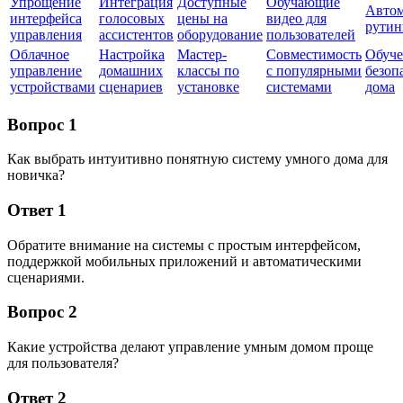
Упрощение
Интеграция
Доступные
Обучающие
Автом
интерфейса
голосовых
цены на
видео для
рутин
управления
ассистентов
оборудование
пользователей
Облачное
Настройка
Мастер-
Совместимость
Обуче
управление
домашних
классы по
с популярными
безоп
устройствами
сценариев
установке
системами
дома
Вопрос 1
Как выбрать интуитивно понятную систему умного дома для
новичка?
Ответ 1
Обратите внимание на системы с простым интерфейсом,
поддержкой мобильных приложений и автоматическими
сценариями.
Вопрос 2
Какие устройства делают управление умным домом проще
для пользователя?
Ответ 2