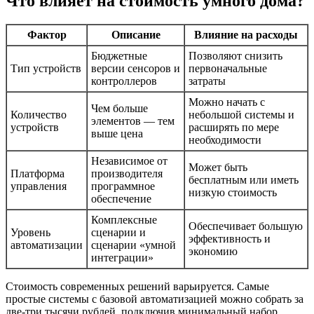
Что влияет на стоимость умного дома?
Фактор
Описание
Влияние на расходы
Бюджетные
Позволяют снизить
Тип устройств
версии сенсоров и
первоначальные
контроллеров
затраты
Можно начать с
Чем больше
Количество
небольшой системы и
элементов — тем
устройств
расширять по мере
выше цена
необходимости
Независимое от
Может быть
Платформа
производителя
бесплатным или иметь
управления
программное
низкую стоимость
обеспечение
Комплексные
Обеспечивает большую
Уровень
сценарии и
эффективность и
автоматизации
сценарии «умной
экономию
интеграции»
Стоимость современных решений варьируется. Самые
простые системы с базовой автоматизацией можно собрать за
две-три тысячи рублей, подключив минимальный набор